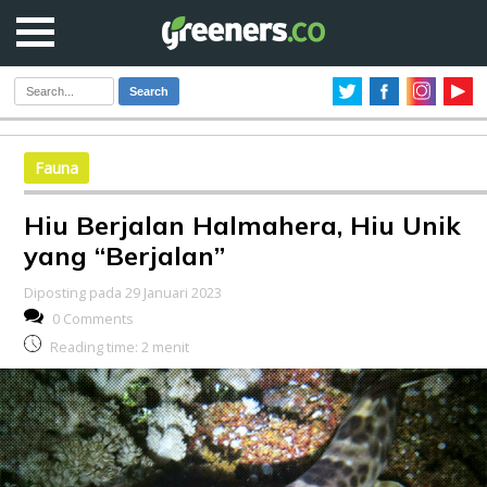
Search
Fauna
Hiu Berjalan Halmahera, Hiu Unik
yang “Berjalan”
Diposting pada 29 Januari 2023
0 Comments
Reading time:
2
menit