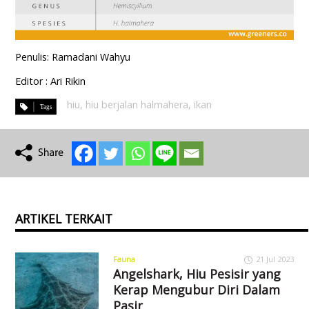
Penulis: Ramadani Wahyu
Editor : Ari Rikin
hiu
,
hiu berjalan halmahera
,
ikan
ARTIKEL TERKAIT
Fauna
21 Jul 2023
Angelshark, Hiu Pesisir yang
Kerap Mengubur Diri Dalam
Pasir