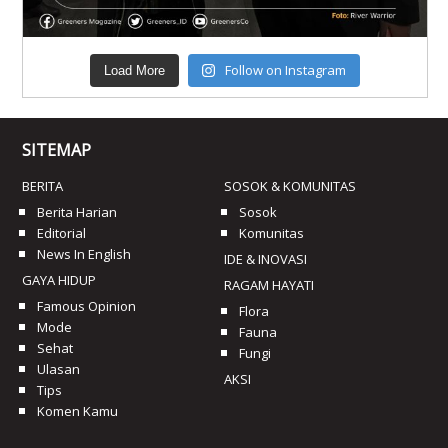
Follow on Instagram
Load More
SITEMAP
BERITA
SOSOK & KOMUNITAS
Berita Harian
Sosok
Editorial
Komunitas
News In English
IDE & INOVASI
GAYA HIDUP
RAGAM HAYATI
Famous Opinion
Flora
Mode
Fauna
Sehat
Fungi
Ulasan
AKSI
Tips
Komen Kamu