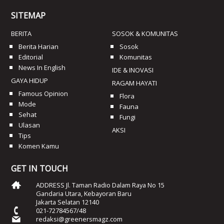
SITEMAP
BERITA
SOSOK & KOMUNITAS
Berita Harian
Sosok
Editorial
Komunitas
News In English
IDE & INOVASI
GAYA HIDUP
RAGAM HAYATI
Famous Opinion
Flora
Mode
Fauna
Sehat
Fungi
Ulasan
AKSI
Tips
Komen Kamu
GET IN TOUCH
ADDRESS Jl. Taman Radio Dalam Raya No 15
Gandaria Utara, Kebayoran Baru
Jakarta Selatan 12140
021-72784567/48
redaksi@greenersmagz.com