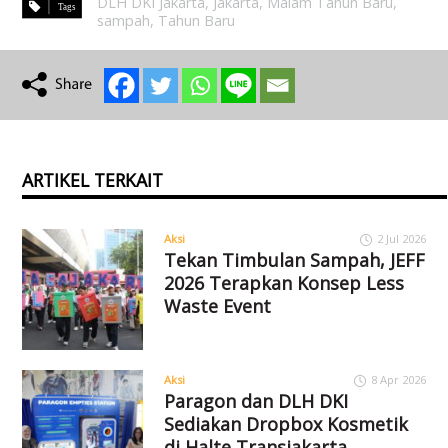
DLH DKI Jakarta
,
Jakarta
,
Malam Tahun Baru
,
sampah
,
Tahun Baru
ARTIKEL TERKAIT
Aksi
2 Jul 2026
Tekan Timbulan Sampah, JEFF
2026 Terapkan Konsep Less
Waste Event
Aksi
8 Apr 2026
Paragon dan DLH DKI
Sediakan Dropbox Kosmetik
di Halte Transjakarta