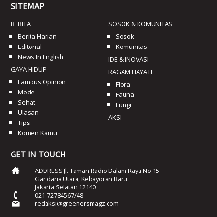
SITEMAP
BERITA
SOSOK & KOMUNITAS
Berita Harian
Sosok
Editorial
Komunitas
News In English
IDE & INOVASI
GAYA HIDUP
RAGAM HAYATI
Famous Opinion
Flora
Mode
Fauna
Sehat
Fungi
Ulasan
AKSI
Tips
Komen Kamu
GET IN TOUCH
ADDRESS Jl. Taman Radio Dalam Raya No 15
Gandaria Utara, Kebayoran Baru
Jakarta Selatan 12140
021-72784567/48
redaksi@greenersmagz.com