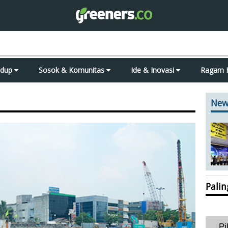
idup
Sosok & Komunitas
Ide & Inovasi
Ragam 
New
Pali
Pi