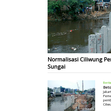
Normalisasi Ciliwung Pe
Sungai
Berit
Beto
Jakar
Pemer
pemb
Ciliw