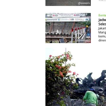
Berit
Jadw
Sele
Jaka
Mangg
kemun
diren