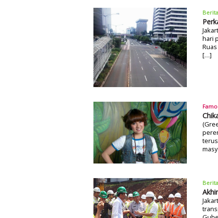
Berit
Perk
Jakar
hari 
Ruas 
[…]
Famo
Chika
(Gree
peren
teru
masy
Berit
Akhi
Jakar
trans
Gube