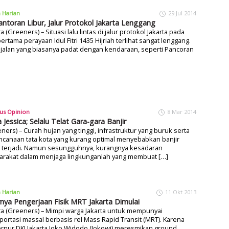
a Harian
29 Jul 2014
antoran Libur, Jalur Protokol Jakarta Lenggang
ta (Greeners) – Situasi lalu lintas di jalur protokol Jakarta pada
pertama perayaan Idul Fitri 1435 Hijriah terlihat sangat lenggang.
jalan yang biasanya padat dengan kendaraan, seperti Pancoran
us Opinion
8 Mar 2014
 Jessica; Selalu Telat Gara-gara Banjir
ners) – Curah hujan yang tinggi, infrastruktur yang buruk serta
canaan tata kota yang kurang optimal menyebabkan banjir
s terjadi. Namun sesungguhnya, kurangnya kesadaran
arakat dalam menjaga lingkunganlah yang membuat […]
a Harian
11 Okt 2013
rnya Pengerjaan Fisik MRT Jakarta Dimulai
ta (Greeners) – Mimpi warga Jakarta untuk mempunyai
portasi massal berbasis rel Mass Rapid Transit (MRT). Karena
rnur DKI Jakarta Joko Widodo (Jokowi) meresmikan ground