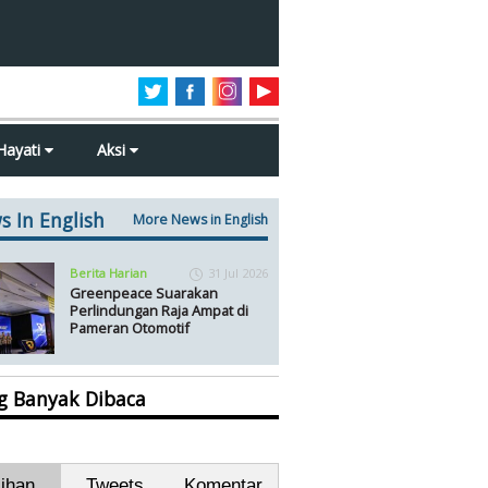
Hayati
Aksi
s In English
More News in English
Berita Harian
31 Jul 2026
Greenpeace Suarakan
Perlindungan Raja Ampat di
Pameran Otomotif
ng Banyak Dibaca
lihan
Tweets
Komentar