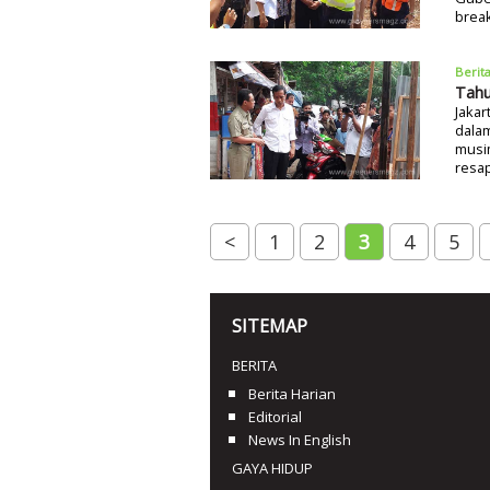
break
Berit
Tahu
Jakar
dalam
musi
resap
<
1
2
3
4
5
SITEMAP
BERITA
Berita Harian
Editorial
News In English
GAYA HIDUP