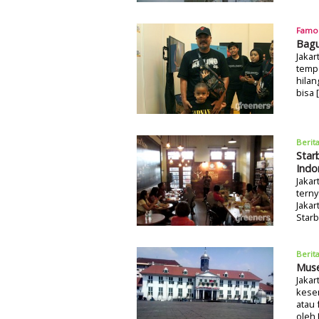
Famo
Bagu
Jakar
tempa
hilan
bisa 
Berit
Star
Indo
Jakar
terny
Jakar
Starb
Berit
Muse
Jakar
kesem
atau 
oleh 