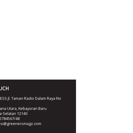
OUCH
SS Jl. Taman Radio Dalam Raya No
ria Utara, Kebayoran Baru
ta Selatan 12140
2784567/48
ksi@greenersmagz.com