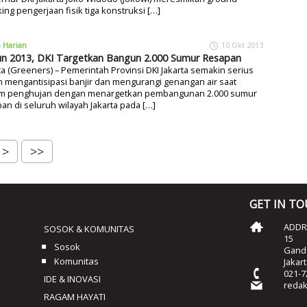
ing pengerjaan fisik tiga konstruksi […]
a Harian
10 Okt 2013
n 2013, DKI Targetkan Bangun 2.000 Sumur Resapan
ta (Greeners) – Pemerintah Provinsi DKI Jakarta semakin serius
 mengantisipasi banjir dan mengurangi genangan air saat
m penghujan dengan menargetkan pembangunan 2.000 sumur
an di seluruh wilayah Jakarta pada […]
>
>>
GET IN T
ADDRE
SOSOK & KOMUNITAS
15
Sosok
Ganda
Komunitas
Jakar
021-7
IDE & INOVASI
reda
RAGAM HAYATI