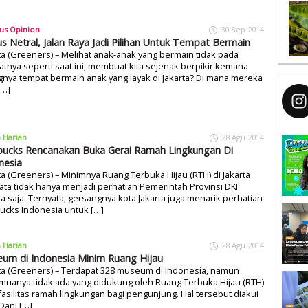
us Opinion
30 Sep 2014
s Netral, Jalan Raya Jadi Pilihan Untuk Tempat Bermain
ta (Greeners) – Melihat anak-anak yang bermain tidak pada
tnya seperti saat ini, membuat kita sejenak berpikir kemana
gnya tempat bermain anak yang layak di Jakarta? Di mana mereka
[…]
a Harian
28 Agu 2014
bucks Rencanakan Buka Gerai Ramah Lingkungan Di
nesia
ta (Greeners) – Minimnya Ruang Terbuka Hijau (RTH) di Jakarta
ata tidak hanya menjadi perhatian Pemerintah Provinsi DKI
ta saja. Ternyata, gersangnya kota Jakarta juga menarik perhatian
ucks Indonesia untuk […]
a Harian
28 Agu 2014
um di Indonesia Minim Ruang Hijau
ta (Greeners) – Terdapat 328 museum di Indonesia, namun
uanya tidak ada yang didukung oleh Ruang Terbuka Hijau (RTH)
fasilitas ramah lingkungan bagi pengunjung. Hal tersebut diakui
Dani […]