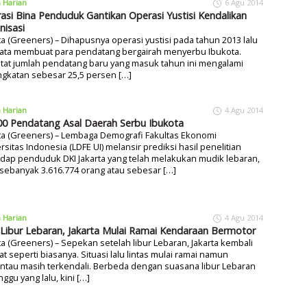
a Harian
6 Agu 2014
asi Bina Penduduk Gantikan Operasi Yustisi Kendalikan
nisasi
ta (Greeners) – Dihapusnya operasi yustisi pada tahun 2013 lalu
yata membuat para pendatang bergairah menyerbu Ibukota.
tat jumlah pendatang baru yang masuk tahun ini mengalami
gkatan sebesar 25,5 persen […]
a Harian
4 Agu 2014
00 Pendatang Asal Daerah Serbu Ibukota
ta (Greeners) – Lembaga Demografi Fakultas Ekonomi
rsitas Indonesia (LDFE UI) melansir prediksi hasil penelitian
dap penduduk DKI Jakarta yang telah melakukan mudik lebaran,
 sebanyak 3.616.774 orang atau sebesar […]
a Harian
4 Agu 2014
 Libur Lebaran, Jakarta Mulai Ramai Kendaraan Bermotor
ta (Greeners) – Sepekan setelah libur Lebaran, Jakarta kembali
hat seperti biasanya. Situasi lalu lintas mulai ramai namun
ntau masih terkendali. Berbeda dengan suasana libur Lebaran
ggu yang lalu, kini […]