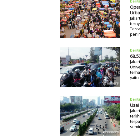
Berit
Oper
Urba
Jakar
tern
Terca
penin
Berit
68.5
Jakar
Unive
terha
yaitu
Berit
Usai
Jakar
terli
terpa
semin