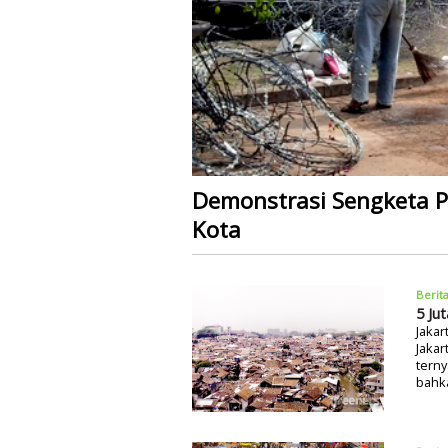
Demonstrasi Sengketa 
Kota
Berit
5 Ju
Jaka
Jakar
terny
bahk