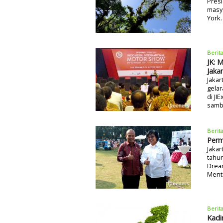
Presi
masya
York.
Berit
JK: 
Jaka
Jakar
gelar
di JI
sambu
Berit
Perm
Jakar
tahun
Dream
Ment
Berit
Kadi