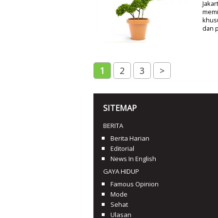
Jakar
memi
khusu
dan p
1
2
3
>
SITEMAP
BERITA
Berita Harian
Editorial
News In English
GAYA HIDUP
Famous Opinion
Mode
Sehat
Ulasan