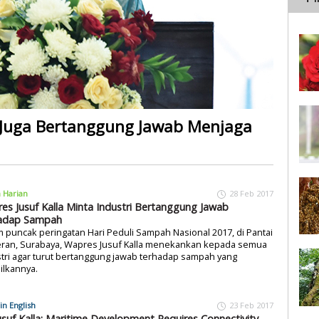
t Juga Bertanggung Jawab Menjaga
a Harian
28 Feb 2017
es Jusuf Kalla Minta Industri Bertanggung Jawab
adap Sampah
 puncak peringatan Hari Peduli Sampah Nasional 2017, di Pantai
eran, Surabaya, Wapres Jusuf Kalla menekankan kepada semua
tri agar turut bertanggung jawab terhadap sampah yang
ilkannya.
in English
23 Feb 2017
usuf Kalla: Maritime Development Requires Connectivity