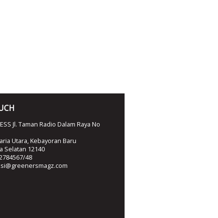
OUCH
SS Jl. Taman Radio Dalam Raya No
ria Utara, Kebayoran Baru
ta Selatan 12140
2784567/48
ksi@greenersmagz.com