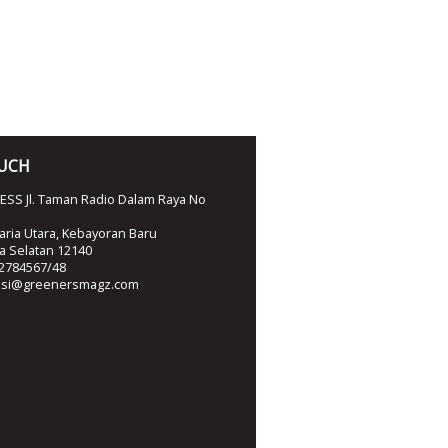
OUCH
SS Jl. Taman Radio Dalam Raya No
ria Utara, Kebayoran Baru
ta Selatan 12140
2784567/48
ksi@greenersmagz.com