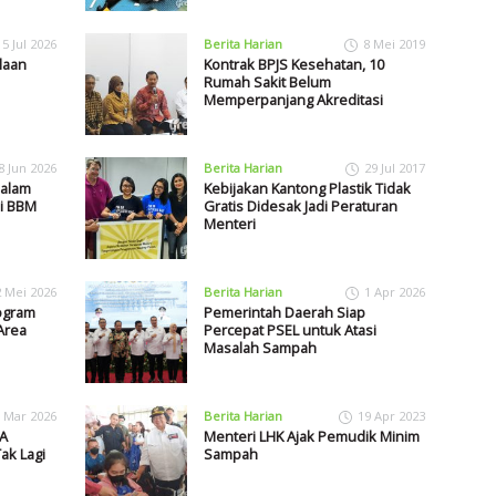
15 Jul 2026
Berita Harian
8 Mei 2019
laan
Kontrak BPJS Kesehatan, 10
Rumah Sakit Belum
Memperpanjang Akreditasi
8 Jun 2026
Berita Harian
29 Jul 2017
dalam
Kebijakan Kantong Plastik Tidak
i BBM
Gratis Didesak Jadi Peraturan
Menteri
2 Mei 2026
Berita Harian
1 Apr 2026
ogram
Pemerintah Daerah Siap
Area
Percepat PSEL untuk Atasi
Masalah Sampah
 Mar 2026
Berita Harian
19 Apr 2023
A
Menteri LHK Ajak Pemudik Minim
ak Lagi
Sampah