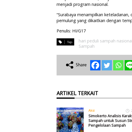
menjadi program nasional.
“Surabaya menampilkan keteladanan, d
pemulung yang dikaitkan dengan tempa
Penulis: HI/G17
hari peduli sampah nasiona
Sampah
ARTIKEL TERKAIT
Aksi
Simokerto Analisis Karakt
Sampah untuk Susun Str
Pengelolaan Sampah