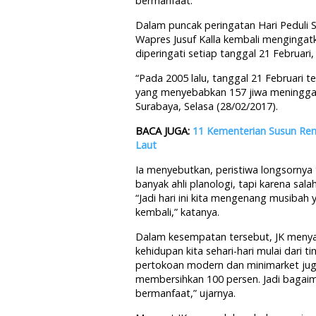
bermanfaat.
Dalam puncak peringatan Hari Peduli S
Wapres Jusuf Kalla kembali menginga
diperingati setiap tanggal 21 Februari
“Pada 2005 lalu, tanggal 21 Februari t
yang menyebabkan 157 jiwa meninggal di
Surabaya, Selasa (28/02/2017).
BACA JUGA:
11 Kementerian Susun Ren
Laut
Ia menyebutkan, peristiwa longsorny
banyak ahli planologi, tapi karena sa
“Jadi hari ini kita mengenang musibah
kembali,” katanya.
Dalam kesempatan tersebut, JK meny
kehidupan kita sehari-hari mulai dari t
pertokoan modern dan minimarket juga
membersihkan 100 persen. Jadi bagai
bermanfaat,” ujarnya.