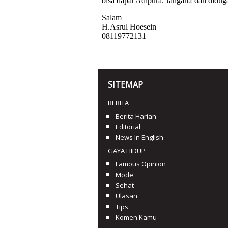
SITEMAP
BERITA
Berita Harian
Editorial
News In English
GAYA HIDUP
Famous Opinion
Mode
Sehat
Ulasan
Tips
Komen Kamu