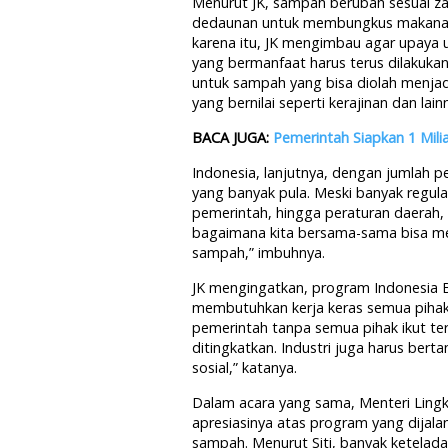
Menurut JK, sampah berubah sesuai z
dedaunan untuk membungkus makanan, 
karena itu, JK mengimbau agar upaya
yang bermanfaat harus terus dilakuka
untuk sampah yang bisa diolah menja
yang bernilai seperti kerajinan dan lain
BACA JUGA:
Pemerintah Siapkan 1 Mili
Indonesia, lanjutnya, dengan jumlah
yang banyak pula. Meski banyak regul
pemerintah, hingga peraturan daerah, 
bagaimana kita bersama-sama bisa me
sampah,” imbuhnya.
JK mengingatkan, program Indonesia Be
membutuhkan kerja keras semua pihak.
pemerintah tanpa semua pihak ikut ter
ditingkatkan. Industri juga harus b
sosial,” katanya.
Dalam acara yang sama, Menteri Ling
apresiasinya atas program yang dija
sampah. Menurut Siti, banyak keteladan