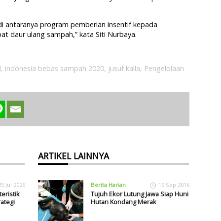
i antaranya program pemberian insentif kepada
t daur ulang sampah,” kata Siti Nurbaya.
l
,
indonesia bebas sampah 2020
,
jusuf kalla
,
Pengelolaan
ARTIKEL LAINNYA
25 Jul 2026
Berita Harian
19 Sep 2016
eristik
Tujuh Ekor Lutung Jawa Siap Huni
ategi
Hutan Kondang Merak