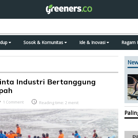
idup
Sosok & Komunitas
Ide & Inovasi
Ragam 
New
inta Industri Bertanggung
pah
1 Comment
Reading time:
2
menit
Pali
Pi