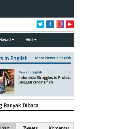
Hayati
Aksi
s In English
More News in English
News in English
21 Apr 2024
Indonesia Struggles to Protect
Banggai cardinalfish
ng Banyak Dibaca
lihan
Tweets
Komentar