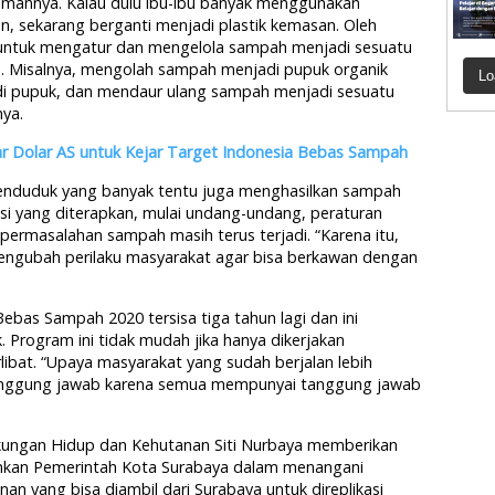
amannya. Kalau dulu ibu-ibu banyak menggunakan
sekarang berganti menjadi plastik kemasan. Oleh
 untuk mengatur dan mengelola sampah menjadi sesuatu
n. Misalnya, mengolah sampah menjadi pupuk organik
Lo
di pupuk, dan mendaur ulang sampah menjadi sesuatu
nya.
ar Dolar AS untuk Kejar Target Indonesia Bebas Sampah
 penduduk yang banyak tentu juga menghasilkan sampah
asi yang diterapkan, mulai undang-undang, peraturan
permasalahan sampah masih terus terjadi. “Karena itu,
ngubah perilaku masyarakat agar bisa berkawan dengan
bas Sampah 2020 tersisa tiga tahun lagi dan ini
 Program ini tidak mudah jika hanya dikerjakan
libat. “Upaya masyarakat yang sudah berjalan lebih
ertanggung jawab karena semua mempunyai tanggung jawab
kungan Hidup dan Kehutanan Siti Nurbaya memberikan
lankan Pemerintah Kota Surabaya dalam menangani
an yang bisa diambil dari Surabaya untuk direplikasi