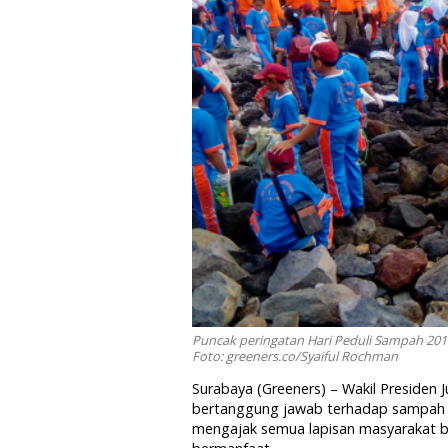
Puncak peringatan Hari Peduli Sampah 2017
Foto: greeners.co/Syaiful Rochman
Surabaya (Greeners) – Wakil Presiden 
bertanggung jawab terhadap sampah yan
mengajak semua lapisan masyarakat 