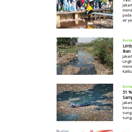
Jakar
mene
pada 
air y
Berit
Limb
Ikan
Jakar
Lingk
mene
Kalib
Berit
51 %
Sam
Jakar
besar
sunga
sunga