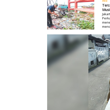
Aksi
Terc
Musi
Jakar
Perk
menem
mend