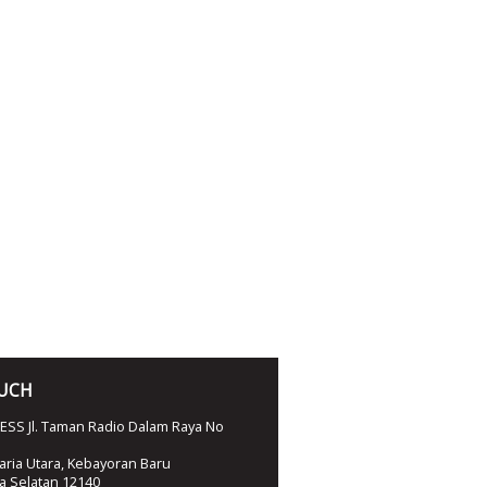
OUCH
SS Jl. Taman Radio Dalam Raya No
ria Utara, Kebayoran Baru
ta Selatan 12140