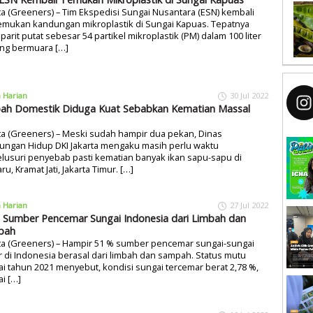
ta (Greeners) – Tim Ekspedisi Sungai Nusantara (ESN) kembali
mukan kandungan mikroplastik di Sungai Kapuas. Tepatnya
parit putat sebesar 54 partikel mikroplastik (PM) dalam 100 liter
ang bermuara […]
a Harian
30 Jul 2022
ah Domestik Diduga Kuat Sebabkan Kematian Massal
ta (Greeners) – Meski sudah hampir dua pekan, Dinas
ungan Hidup DKI Jakarta mengaku masih perlu waktu
lusuri penyebab pasti kematian banyak ikan sapu-sapu di
aru, Kramat Jati, Jakarta Timur. […]
a Harian
27 Jul 2022
 Sumber Pencemar Sungai Indonesia dari Limbah dan
pah
ta (Greeners) – Hampir 51 % sumber pencemar sungai-sungai
 di Indonesia berasal dari limbah dan sampah. Status mutu
i tahun 2021 menyebut, kondisi sungai tercemar berat 2,78 %,
i […]