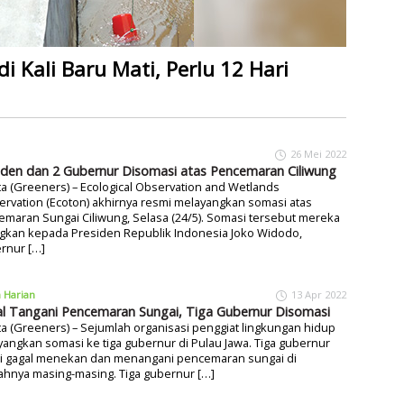
 Kali Baru Mati, Perlu 12 Hari
26 Mei 2022
iden dan 2 Gubernur Disomasi atas Pencemaran Ciliwung
ta (Greeners) – Ecological Observation and Wetlands
rvation (Ecoton) akhirnya resmi melayangkan somasi atas
maran Sungai Ciliwung, Selasa (24/5). Somasi tersebut mereka
ngkan kepada Presiden Republik Indonesia Joko Widodo,
rnur […]
a Harian
13 Apr 2022
l Tangani Pencemaran Sungai, Tiga Gubernur Disomasi
ta (Greeners) – Sejumlah organisasi penggiat lingkungan hidup
angkan somasi ke tiga gubernur di Pulau Jawa. Tiga gubernur
lai gagal menekan dan menangani pencemaran sungai di
ahnya masing-masing. Tiga gubernur […]