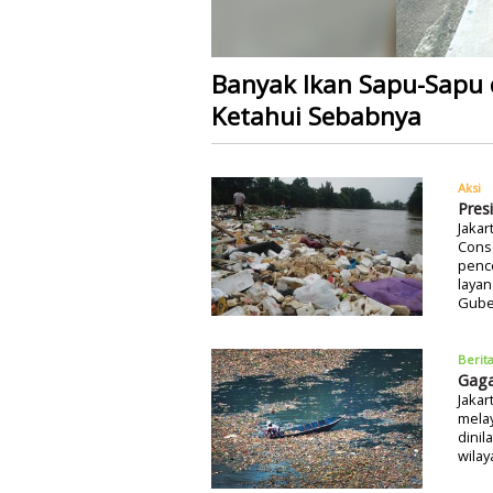
Banyak Ikan Sapu-Sapu di
Ketahui Sebabnya
Aksi
Pres
Jakar
Conse
pence
laya
Gube
Berit
Gaga
Jakar
melay
dini
wilay