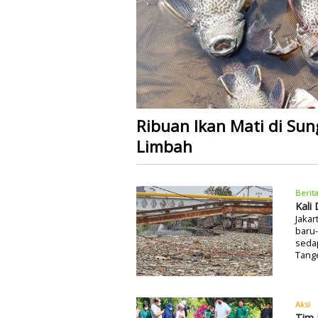
Ribuan Ikan Mati di Sun
Limbah
Berit
Kali
Jakar
baru-
seda
Tang
Aksi
Tim 