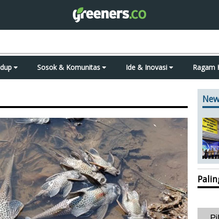
idup
Sosok & Komunitas
Ide & Inovasi
Ragam 
New
Pali
Pi