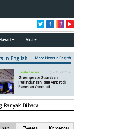
Hayati
Aksi
s In English
More News in English
Berita Harian
31 Jul 2026
Greenpeace Suarakan
Perlindungan Raja Ampat di
Pameran Otomotif
ng Banyak Dibaca
lihan
Tweets
Komentar