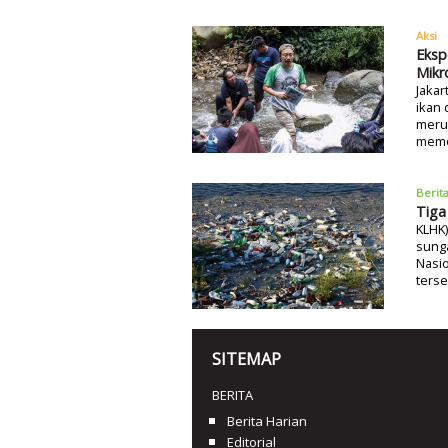
Aksi
Eksp
Mikr
Jakar
ikan 
meru
meme
Berit
Tiga
KLHK)
sung
Nasio
terse
SITEMAP
BERITA
Berita Harian
Editorial