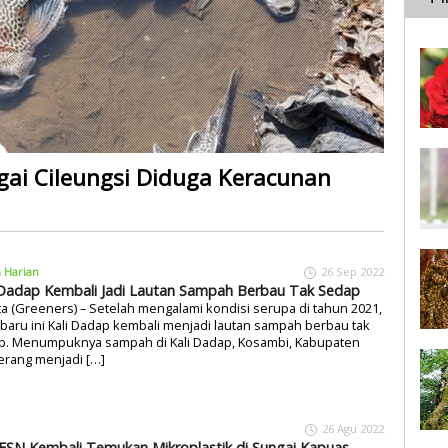
gai Cileungsi Diduga Keracunan
a Harian
26 Sep 2022
 Dadap Kembali Jadi Lautan Sampah Berbau Tak Sedap
ta (Greeners) – Setelah mengalami kondisi serupa di tahun 2021,
baru ini Kali Dadap kembali menjadi lautan sampah berbau tak
p. Menumpuknya sampah di Kali Dadap, Kosambi, Kabupaten
erang menjadi […]
26 Agu 2022
ESN Kembali Temukan Mikroplastik di Sungai Kapuas