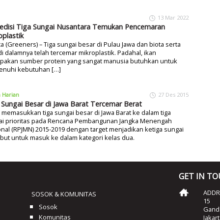
13 Mar 2022
edisi Tiga Sungai Nusantara Temukan Pencemaran
oplastik
ta (Greeners) – Tiga sungai besar di Pulau Jawa dan biota serta
di dalamnya telah tercemar mikroplastik. Padahal, ikan
pakan sumber protein yang sangat manusia butuhkan untuk
nuhi kebutuhan […]
a Harian
27 Des 2015
 Sungai Besar di Jawa Barat Tercemar Berat
 memasukkan tiga sungai besar di Jawa Barat ke dalam tiga
ai prioritas pada Rencana Pembangunan Jangka Menengah
nal (RPJMN) 2015-2019 dengan target menjadikan ketiga sungai
but untuk masuk ke dalam kategori kelas dua.
GET IN T
ADDRE
SOSOK & KOMUNITAS
15
Sosok
Ganda
Komunitas
Jakar