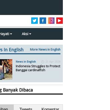
Hayati
Aksi
s In English
More News in English
News in English
21 Apr 2024
Indonesia Struggles to Protect
Banggai cardinalfish
ng Banyak Dibaca
lihan
Tweets
Komentar