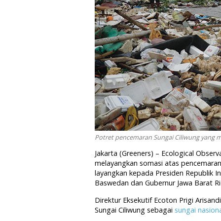
Potret pencemaran Sungai Ciliwung yang m
Jakarta (Greeners) – Ecological Obser
melayangkan somasi atas pencemaran S
layangkan kepada Presiden Republik I
Baswedan dan Gubernur Jawa Barat Ri
Direktur Eksekutif Ecoton Prigi Arisa
Sungai Ciliwung sebagai
sungai nasion