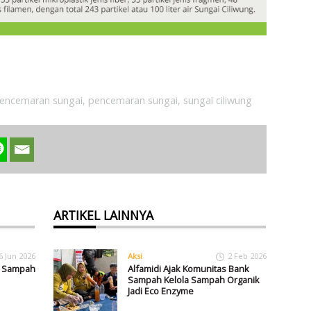
pencemaran sungai
,
pencemaran sungai
,
sungai ciliwung
ARTIKEL LAINNYA
6 Jun 2026
Aksi
2 Feb 2026
n Sampah
Alfamidi Ajak Komunitas Bank
Sampah Kelola Sampah Organik
Jadi Eco Enzyme