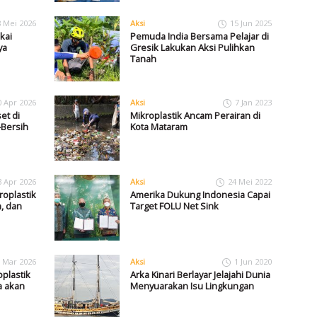
8 Mei 2026
Aksi
15 Jun 2025
kai
Pemuda India Bersama Pelajar di
ya
Gresik Lakukan Aksi Pulihkan
Tanah
0 Apr 2026
Aksi
7 Jan 2023
et di
Mikroplastik Ancam Perairan di
-Bersih
Kota Mataram
3 Apr 2026
Aksi
24 Mei 2022
roplastik
Amerika Dukung Indonesia Capai
, dan
Target FOLU Net Sink
 Mar 2026
Aksi
1 Jun 2020
roplastik
Arka Kinari Berlayar Jelajahi Dunia
a akan
Menyuarakan Isu Lingkungan