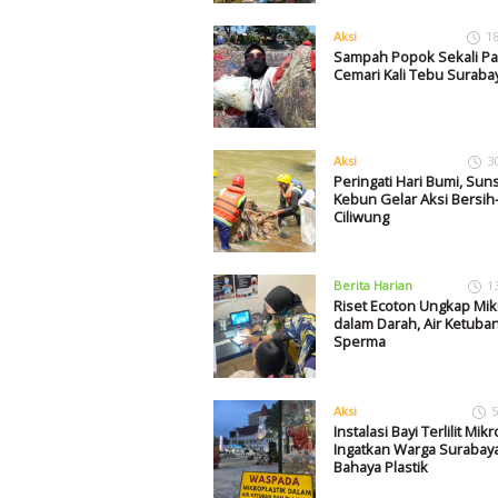
Aksi
1
Sampah Popok Sekali Pa
Cemari Kali Tebu Suraba
Aksi
3
Peringati Hari Bumi, Suns
Kebun Gelar Aksi Bersih
Ciliwung
Berita Harian
1
Riset Ecoton Ungkap Mik
dalam Darah, Air Ketuban
Sperma
Aksi
5
Instalasi Bayi Terlilit Mik
Ingatkan Warga Surabay
Bahaya Plastik