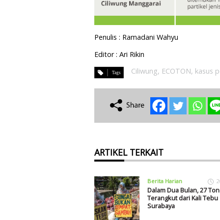
Penulis : Ramadani Wahyu
Editor : Ari Rikin
Ciliwung
,
ECOTON
,
kasus 
ARTIKEL TERKAIT
Berita Harian
2
Dalam Dua Bulan, 27 To
Terangkut dari Kali Tebu
Surabaya