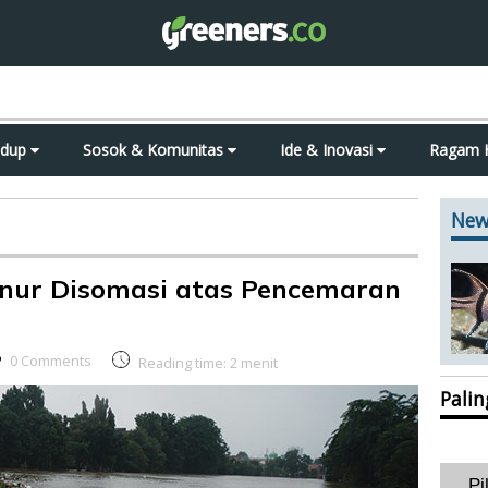
idup
Sosok & Komunitas
Ide & Inovasi
Ragam 
New
rnur Disomasi atas Pencemaran
0 Comments
Reading time:
2
menit
Pali
Pi