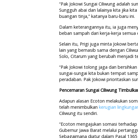
“Pak Jokowi Sungai Ciliwung adalah sun
Sungguh abai dan lalainya kita jika k
buangan tinja,” katanya baru-baru ini.
Dalam keterangannya itu, ia juga men
beban sampah dari kerja-kerja semua 
Selain itu, Prigi juga minta Jokowi be
lain yang bernasib sama dengan Ciliwu
Solo, Citarum yang berubah menjadi 
“Pak Jokowi tolong jaga dan bersihkan
sungai-sungai kita bukan tempat sam
peradaban. Pak Jokowi prioritaskan su
Pencemaran Sungai Ciliwung Timbulka
Adapun alasan Ecoton melakukan somasi
telah menimbulkan
kerugian lingkunga
Ciliwung itu sendiri.
“Ecoton mengajukan somasi terhadap P
Gubernur Jawa Barat melalui pertan
Sebagaimana diatur dalam Pasal 1365