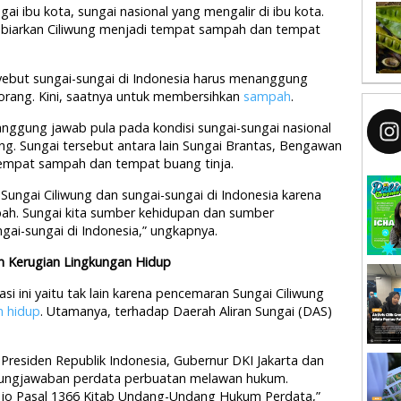
gai ibu kota, sungai nasional yang mengalir di ibu kota.
ita biarkan Ciliwung menjadi tempat sampah dan tempat
yebut sungai-sungai di Indonesia harus menanggung
orang. Kini, saatnya untuk membersihkan
sampah
.
rtanggung jawab pula pada kondisi sungai-sungai nasional
ng. Sungai tersebut antara lain Sungai Brantas, Bengawan
tempat sampah dan tempat buang tinja.
 Sungai Ciliwung dan sungai-sungai di Indonesia karena
pah. Sungai kita sumber kehidupan dan sumber
ngai-sungai di Indonesia,” ungkapnya.
n Kerugian Lingkungan Hidup
 ini yaitu tak lain karena pencemaran Sungai Ciliwung
n hidup
. Utamanya, terhadap Daerah Aliran Sungai (DAS)
residen Republik Indonesia, Gubernur DKI Jakarta dan
ggungjawaban perdata perbuatan melawan hukum.
 jo Pasal 1366 Kitab Undang-Undang Hukum Perdata,”