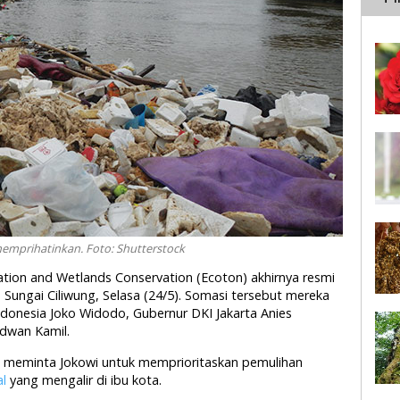
emprihatinkan. Foto: Shutterstock
vation and Wetlands Conservation (Ecoton) akhirnya resmi
ungai Ciliwung, Selasa (24/5). Somasi tersebut mereka
ndonesia Joko Widodo, Gubernur DKI Jakarta Anies
dwan Kamil.
ndi meminta Jokowi untuk memprioritaskan pemulihan
al
yang mengalir di ibu kota.