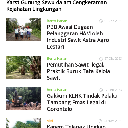
Karst Gunung Sewu dalam Cengkeraman
Kejahatan Lingkungan
Berita Harian
11 Des 2024
PBB Awasi Dugaan
Pelanggaran HAM oleh
Industri Sawit Astra Agro
Lestari
Berita Harian
27 Okt 2023
Pemutihan Sawit Ilegal,
Praktik Buruk Tata Kelola
Sawit
Berita Harian
12 Feb 2023
Gakkum KLHK Tindak Pelaku
Tambang Emas Ilegal di
Gorontalo
Aksi
23 Nov 2021
Kaoem Telapak Ungkap