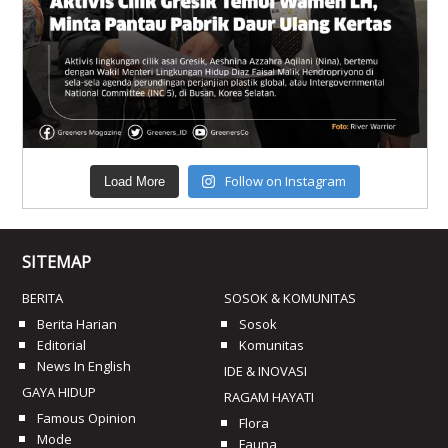
Follow on Instagram
Load More
SITEMAP
BERITA
SOSOK & KOMUNITAS
Berita Harian
Sosok
Editorial
Komunitas
News In English
IDE & INOVASI
GAYA HIDUP
RAGAM HAYATI
Famous Opinion
Flora
Mode
Fauna