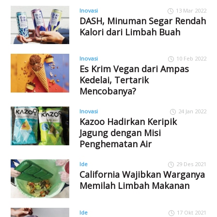
Inovasi
13 Mar 2022
DASH, Minuman Segar Rendah
Kalori dari Limbah Buah
Inovasi
10 Feb 2022
Es Krim Vegan dari Ampas
Kedelai, Tertarik
Mencobanya?
Inovasi
24 Jan 2022
Kazoo Hadirkan Keripik
Jagung dengan Misi
Penghematan Air
Ide
29 Des 2021
California Wajibkan Warganya
Memilah Limbah Makanan
Ide
17 Okt 2021