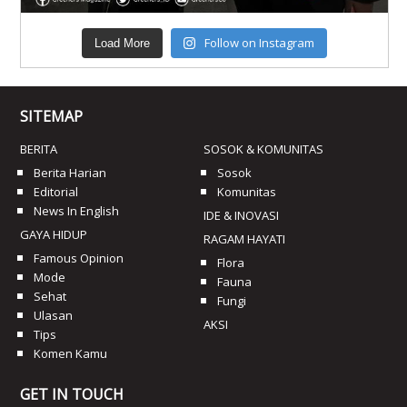
Follow on Instagram
Load More
SITEMAP
BERITA
SOSOK & KOMUNITAS
Berita Harian
Sosok
Editorial
Komunitas
News In English
IDE & INOVASI
GAYA HIDUP
RAGAM HAYATI
Famous Opinion
Flora
Mode
Fauna
Sehat
Fungi
Ulasan
AKSI
Tips
Komen Kamu
GET IN TOUCH