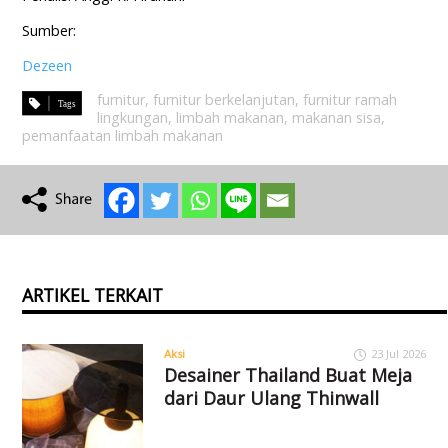
Sumber:
Dezeen
furnitur
,
furnitur berkelanjutan
,
furnitur ramah
lingkungan
,
limbah makanan
,
makanan sisa
,
pemanfaatan limbah makanan
ARTIKEL TERKAIT
Aksi
23 Jul 2026
Desainer Thailand Buat Meja
dari Daur Ulang Thinwall