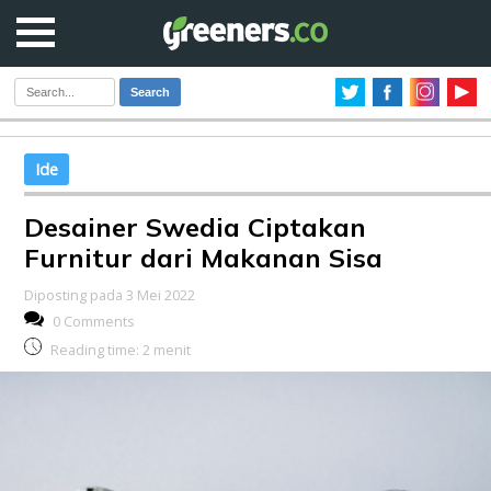
Search
Ide
Desainer Swedia Ciptakan
Furnitur dari Makanan Sisa
Diposting pada 3 Mei 2022
0 Comments
Reading time:
2
menit