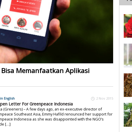
 Bisa Memanfaatkan Aplikasi
in English
2 Nov 2015
pen Letter For Greenpeace Indonesia
ta (Greeners) – A few days ago, an ex-executive director of
npeace Southeast Asia, Emmy Hafild renounced her support for
npeace Indonesia as she was disappointed with the NGO’s
ude […]