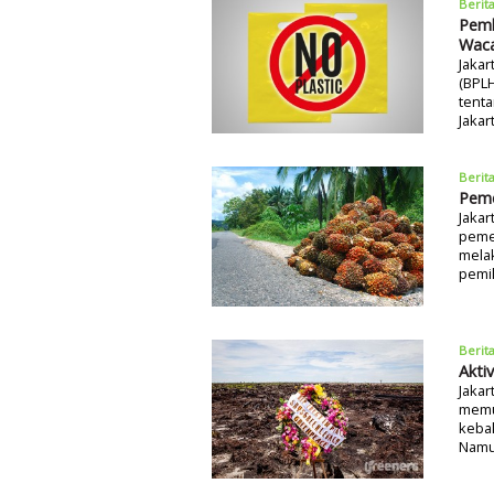
Berit
Pemb
Wac
Jakar
(BPL
tenta
Jaka
Berit
Peme
Jaka
pemer
melak
pemil
Berit
Akti
Jaka
memun
kebak
Namun