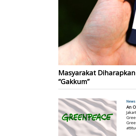
Masyarakat Diharapkan
“Gakkum”
News 
An O
Jakar
Gree
Gree
attit