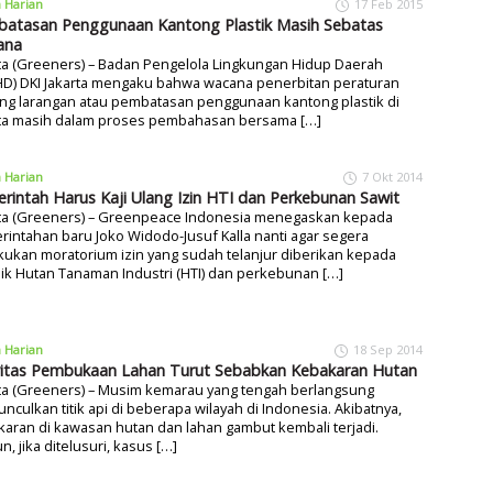
a Harian
17 Feb 2015
atasan Penggunaan Kantong Plastik Masih Sebatas
ana
ta (Greeners) – Badan Pengelola Lingkungan Hidup Daerah
HD) DKI Jakarta mengaku bahwa wacana penerbitan peraturan
ng larangan atau pembatasan penggunaan kantong plastik di
rta masih dalam proses pembahasan bersama […]
a Harian
7 Okt 2014
rintah Harus Kaji Ulang Izin HTI dan Perkebunan Sawit
rta (Greeners) – Greenpeace Indonesia menegaskan kepada
intahan baru Joko Widodo-Jusuf Kalla nanti agar segera
ukan moratorium izin yang sudah telanjur diberikan kepada
ik Hutan Tanaman Industri (HTI) dan perkebunan […]
a Harian
18 Sep 2014
vitas Pembukaan Lahan Turut Sebabkan Kebakaran Hutan
rta (Greeners) – Musim kemarau yang tengah berlangsung
culkan titik api di beberapa wilayah di Indonesia. Akibatnya,
aran di kawasan hutan dan lahan gambut kembali terjadi.
, jika ditelusuri, kasus […]