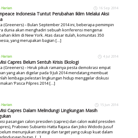
a Harian
16 Sep 2014
npeace Indonesia Tuntut Perubahan Iklim Melalui Aksi
a
ta (Greeners) – Bulan September 2014 ini, beberapa pemimpin
ra dunia akan menghadiri sebuah konferensi mengenai
ahan iklim di New York. Atas dasar itulah, komunitas 350
nesia, yang merupakan bagian […]
a Harian
4 Jul 2014
 Misi Capres Belum Sentuh Krisis Ekologi
ta (Greeners) – Hiruk pikuk ramainya pesta demokrasi empat
an yang akan digelar pada 9 Juli 2014 mendatang membuat
lah lembaga pelestari lingkungan hidup menggelar diskusi
makan ‘Pasca Pilpres 2014 […]
a Harian
15 Jun 2014
 Misi Capres Dalam Melindungi Lingkungan Masih
gukan
misi pasangan calon presiden (capres) dan calon wakil presiden
pres), Prabowo Subianto-Hatta Rajasa dan Joko Widodo-Jusuf
 belum menunjukan strategi dan target yang cukup kuat dalam
erlindungan hutan, […]