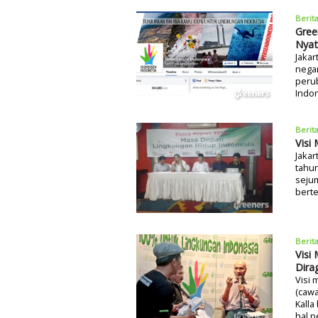
Berit
Gree
Nyat
Jakar
nega
perub
Indo
Berit
Visi
Jakar
tahun
sejum
berte
Berit
Visi
Dira
Visi 
(cawa
Kalla
hal p