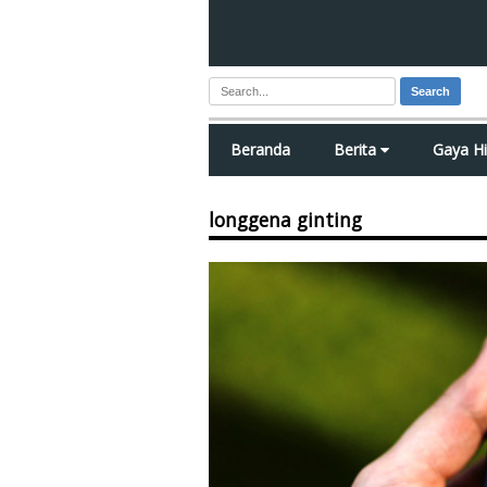
Search
Beranda
Berita
Gaya H
longgena ginting