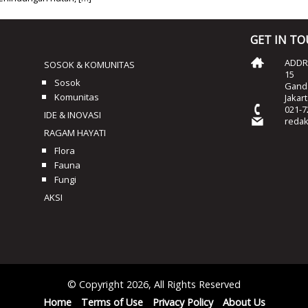
GET IN T
ADDRE
SOSOK & KOMUNITAS
15
Sosok
Ganda
Komunitas
Jakar
021-7
IDE & INOVASI
reda
RAGAM HAYATI
Flora
Fauna
Fungi
AKSI
© Copyright 2026, All Rights Reserved
Home
Terms of Use
Privacy Policy
About Us