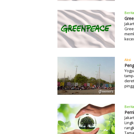
Berit
Gree
Jakar
Gree
memb
kece
Aksi
Peng
Yogya
tampa
dere
pingg
Berit
Pemb
Jakar
Ling
rangk
Tama