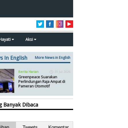
Hayati
Aksi
s In English
More News in English
Berita Harian
31 Jul 2026
Greenpeace Suarakan
Perlindungan Raja Ampat di
Pameran Otomotif
ng Banyak Dibaca
lihan
Tweets
Komentar