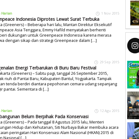
a Harian
1 Nov 2015
npeace Indonesia Diprotes Lewat Surat Terbuka
ta (Greeners) – Beberapa hari lalu, Mantan Direktur Eksekutif
npeace Asia Tenggara, Emmy Hafild menyatakan berhenti
eri dukungan untuk Greenpeace Indonesia karena merasa
wa dengan sikap dan strategi Greenpeace dalam […]
29 Sep 2015
enalan Energi Terbarukan di Buru Baru Festival
karta (Greeners) – Sabtu pagi, tanggal 26 September 2015,
k riuh di Pantai Baru, Kabupaten Bantul, Yogyakarta. Tampak
tan tenda berdiri diantara pepohonan cemara udang sepanjang
ir pantai. Sementara di […]
a Harian
12 Agu 2015
angunan Belum Berpihak Pada Konservasi
ta (Greeners) – Pada tanggal 8 Agustus 2015 lalu, Menteri
kungan Hidup dan Kehutanan, Siti Nurbaya Bakar membuka acara
aian peringatan Hari Konservasi Alam Nasional (HKAN) 2015 di
n Nasional […]