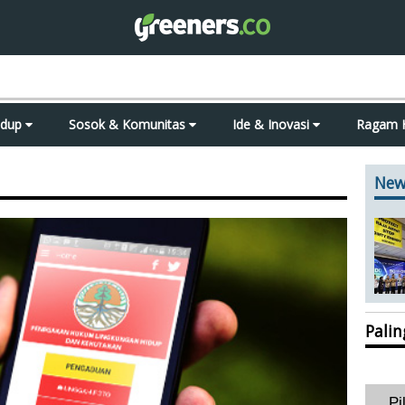
idup
Sosok & Komunitas
Ide & Inovasi
Ragam 
New
Pali
Pi