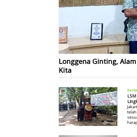
Longgena Ginting, Alam
Kita
Berit
LSM 
Ling
Jakar
telah
sesu
harap