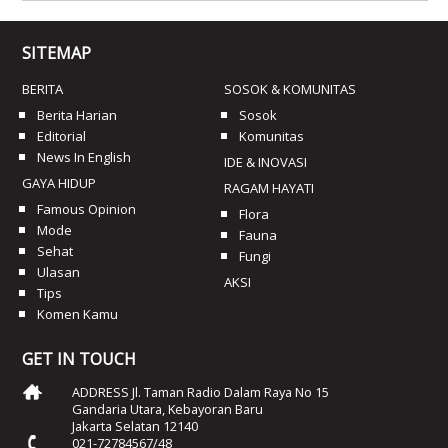
SITEMAP
BERITA
SOSOK & KOMUNITAS
Berita Harian
Sosok
Editorial
Komunitas
News In English
IDE & INOVASI
GAYA HIDUP
RAGAM HAYATI
Famous Opinion
Flora
Mode
Fauna
Sehat
Fungi
Ulasan
AKSI
Tips
Komen Kamu
GET IN TOUCH
ADDRESS Jl. Taman Radio Dalam Raya No 15
Gandaria Utara, Kebayoran Baru
Jakarta Selatan 12140
021-72784567/48