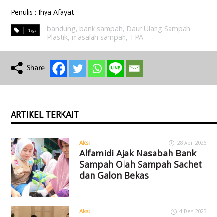
Penulis : Ihya Afayat
bandung
,
bank sampah
,
Daur Ulang Sampah
Plastik
,
masalah sampah
,
TPA
ARTIKEL TERKAIT
Aksi
28 Apr 2026
Alfamidi Ajak Nasabah Bank
Sampah Olah Sampah Sachet
dan Galon Bekas
Aksi
4 Des 2025