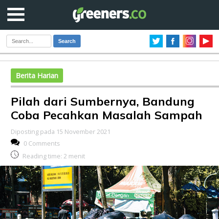
Search
Berita Harian
Pilah dari Sumbernya, Bandung
Coba Pecahkan Masalah Sampah
Diposting pada 15 November 2021
0 Comments
Reading time:
2
menit