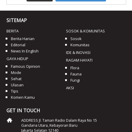
SITEMAP
BERITA
SOSOK & KOMUNITAS
Berita Harian
Sosok
Editorial
Komunitas
News In English
IDE & INOVASI
GAYA HIDUP
RAGAM HAYATI
Famous Opinion
Flora
Mode
Fauna
Sehat
Fungi
Ulasan
AKSI
Tips
Komen Kamu
GET IN TOUCH
ADDRESS Jl. Taman Radio Dalam Raya No 15
Gandaria Utara, Kebayoran Baru
Jakarta Selatan 12140