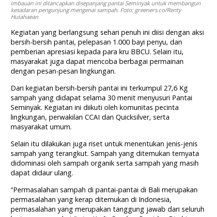
imbauan ini ditancapkan disepanjang pantai Seminyak untuk membangun
kesadaran pengunjung mengenai sampah. Foto: greeners.co/Renty
Hutahaean
Kegiatan yang berlangsung sehari penuh ini diisi dengan aksi
bersih-bersih pantai, pelepasan 1.000 bayi penyu, dan
pemberian apresiasi kepada para kru BBCU. Selain itu,
masyarakat juga dapat mencoba berbagai permainan
dengan pesan-pesan lingkungan.
Dari kegiatan bersih-bersih pantai ini terkumpul 27,6 Kg
sampah yang didapat selama 30 menit menyusuri Pantai
Seminyak. Kegiatan ini diikuti oleh komunitas pecinta
lingkungan, perwakilan CCAI dan Quicksilver, serta
masyarakat umum.
Selain itu dilakukan juga riset untuk menentukan jenis-jenis
sampah yang terangkut. Sampah yang ditemukan ternyata
didominasi oleh sampah organik serta sampah yang masih
dapat didaur ulang.
“Permasalahan sampah di pantai-pantai di Bali merupakan
permasalahan yang kerap ditemukan di Indonesia,
permasalahan yang merupakan tanggung jawab dari seluruh