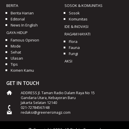
BERITA
SOSOK & KOMUNITAS
Berita Harian
Sosok
Editorial
Komunitas
News In English
IDE & INOVASI
GAYA HIDUP
RAGAM HAYATI
Famous Opinion
Flora
Mode
Fauna
Sehat
Fungi
Ulasan
AKSI
Tips
Komen Kamu
GET IN TOUCH
ADDRESS Jl. Taman Radio Dalam Raya No 15
Gandaria Utara, Kebayoran Baru
Jakarta Selatan 12140
021-72784567/48
redaksi@greenersmagz.com