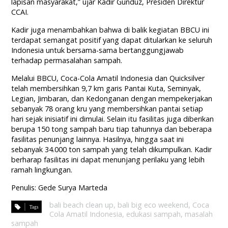
lapisan masyarakat,” ujar Kadir Gunduz, Presiden Direktur
CCAI.
Kadir juga menambahkan bahwa di balik kegiatan BBCU ini
terdapat semangat positif yang dapat ditularkan ke seluruh
Indonesia untuk bersama-sama bertanggungjawab
terhadap permasalahan sampah.
Melalui BBCU, Coca-Cola Amatil Indonesia dan Quicksilver
telah membersihkan 9,7 km garis Pantai Kuta, Seminyak,
Legian, Jimbaran, dan Kedonganan dengan mempekerjakan
sebanyak 78 orang kru yang membersihkan pantai setiap
hari sejak inisiatif ini dimulai. Selain itu fasilitas juga diberikan
berupa 150 tong sampah baru tiap tahunnya dan beberapa
fasilitas penunjang lainnya. Hasilnya, hingga saat ini
sebanyak 34.000 ton sampah yang telah dikumpulkan. Kadir
berharap fasilitas ini dapat menunjang perilaku yang lebih
ramah lingkungan.
Penulis: Gede Surya Marteda
bali beach clean up
,
bali big eco weekend
,
Coca
Cola Amatil Indonesia
,
edukasi sampah
,
masalah
sampah