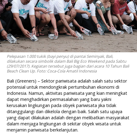
Pelepasan 1.000 tukik (bayi penyu) di pantai Seminyak, Bali,
dilakukan secara simbolik dalam Bali Big Eco Weekend pada Sabtu
(29/07/2017). Kegiatan tersebut juga bagian dari acara 10 Tahun Bali
Beach Clean Up. Foto: Coca-Cola Amatil Indonesia
Bali (Greeners) – Sektor pariwisata adalah salah satu sektor
potensial untuk mendongkrak pertumbuhan ekonomi di
Indonesia. Namun, aktivitas pariwisata yang kian meningkat
dapat menghadirkan permasalahan yang baru yakni
kerusakan lingkungan pada obyek pariwisata jika tidak
ditanggulangi dan dikelola dengan baik. Salah satu upaya
yang dapat dilakukan adalah dengan melibatkan masyarakat
dalam menjaga lingkungan di sekitar obyek wisata untuk
menjamin pariwisata berkelanjutan.