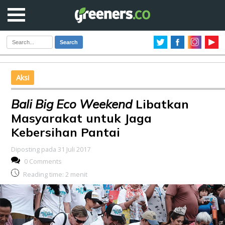
Search
Aksi
Bali Big Eco Weekend
Libatkan
Masyarakat untuk Jaga
Kebersihan Pantai
Diposting pada 31 Juli 2017
0 Comments
Reading time:
2
menit