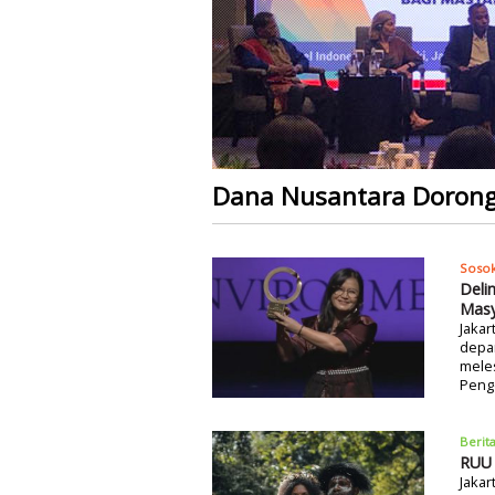
Dana Nusantara Dorong 
Soso
Deli
Masy
Jakar
depan
meles
Peng
Berit
RUU 
Jaka