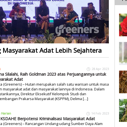
Masyarakat Adat Lebih Sejahtera
k
28 Apr 2023
ma Silalahi, Raih Goldman 2023 atas Perjuangannya untuk
arakat Adat
ta (Greeners) – Hutan merupakan salah satu warisan untuk masa
 masyarakat adat dan masyarakat lainnya di Indonesia. Dalam
tarikannya, Direktur Eksekutif Kelompok Studi dan
embangan Prakarsa Masyarakat (KSPPM), Delima […]
a Harian
14 Feb 2023
KSDAHE Berpotensi Kriminalisasi Masyarakat Adat
rta (Greeners) – Rancangan Undang-udang Sumber Daya Alam