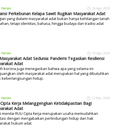
a Harian
26 Agu 2020
ansi Perkebunan Kelapa Sawit Rugikan Masyarakat Adat
ian yang dialami masyarakat adat bukan hanya kehilangan tanah
lahan, tetapi identitas, bahasa, hingga budaya dan tradisi adat
a Harian
10 Agu 2020
 Masyarakat Adat Sedunia: Pandemi Tegaskan Resiliensi
arakat Adat
h korona juga menegaskan bahwa apa yang selama ini
rjuangkan oleh masyarakat adat merupakan hal yang dibutuhkan
k keberlangsungan hidup.
a Harian
12 Mar 2020
Cipta Kerja Melanggengkan Ketidakpastian Bagi
arakat Adat
 menilai RUU Cipta Kerja merupakan usaha memudahkan
stasi dengan mengabaikan perlindungan hidup dan hak
arakat hukum adat.