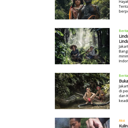
Haya
Tent
berpo
Berit
Lind
Lind
Jakar
Bang
mini
Indon
Berit
Buka
Jakar
di pe
dan 
keadi
Aksi
Kuli