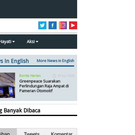
Hayati
Aksi
s In English
More News in English
Berita Harian
31 Jul 2026
Greenpeace Suarakan
Perlindungan Raja Ampat di
Pameran Otomotif
ng Banyak Dibaca
lihan
Tweets
Komentar