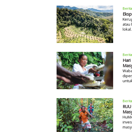
Berit
Eksp
Kerug
atau 
lokal.
Berit
Hari
Masy
Waba
dipe
untu
Berit
RUU 
Masy
HuMA
inve
masy