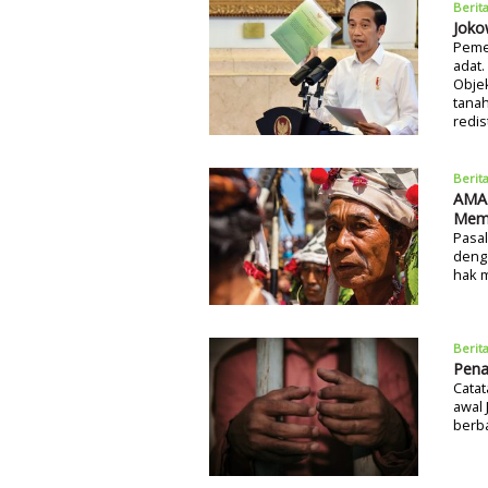
Berit
Joko
Pemer
adat.
Objek
tanah
redis
Berit
AMAN
Mem
Pasal
deng
hak m
Berit
Pena
Catat
awal 
berba