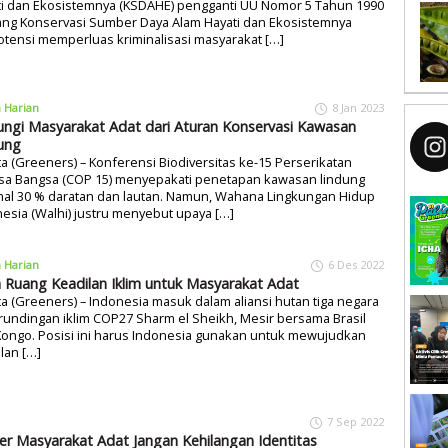
ti dan Ekosistemnya (KSDAHE) pengganti UU Nomor 5 Tahun 1990
ang Konservasi Sumber Daya Alam Hayati dan Ekosistemnya
tensi memperluas kriminalisasi masyarakat […]
a Harian
8 Jan 2023
ungi Masyarakat Adat dari Aturan Konservasi Kawasan
ung
ta (Greeners) – Konferensi Biodiversitas ke-15 Perserikatan
sa Bangsa (COP 15) menyepakati penetapan kawasan lindung
mal 30 % daratan dan lautan. Namun, Wahana Lingkungan Hidup
esia (Walhi) justru menyebut upaya […]
a Harian
6 Des 2022
 Ruang Keadilan Iklim untuk Masyarakat Adat
ta (Greeners) – Indonesia masuk dalam aliansi hutan tiga negara
rundingan iklim COP27 Sharm el Sheikh, Mesir bersama Brasil
Kongo. Posisi ini harus Indonesia gunakan untuk mewujudkan
lan […]
7 Sep 2022
ner Masyarakat Adat Jangan Kehilangan Identitas