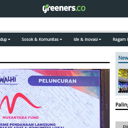
idup
Sosok & Komunitas
Ide & Inovasi
Ragam 
New
Pali
Pi