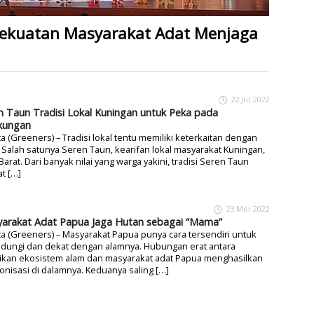
 Kekuatan Masyarakat Adat Menjaga
22 Jul 2022
n Taun Tradisi Lokal Kuningan untuk Peka pada
kungan
ta (Greeners) – Tradisi lokal tentu memiliki keterkaitan dengan
 Salah satunya Seren Taun, kearifan lokal masyarakat Kuningan,
Barat. Dari banyak nilai yang warga yakini, tradisi Seren Taun
t […]
23 Mei 2022
arakat Adat Papua Jaga Hutan sebagai “Mama”
ta (Greeners) – Masyarakat Papua punya cara tersendiri untuk
ndungi dan dekat dengan alamnya. Hubungan erat antara
ikan ekosistem alam dan masyarakat adat Papua menghasilkan
nisasi di dalamnya. Keduanya saling […]