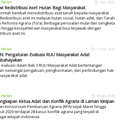
a Harian
9 Jan 2021
wi Redistribusi Aset Hutan Bagi Masyarakat
intah kembali meredistribusi aset tanah kepada masyarakat
 Redistribusi aset ini meliputi hutan sosial, hutan adat, dan Tanah
 Reforma Agraria (Tora). Berbagai persoalan mulai dari sengketa
 hingga kesejahteraan masyarakat bisa terjawab dengan
tribusi aset ini.
a Harian
12 Sep 2020
: Pengaturan Evaluasi RUU Masyarakat Adat
bahayakan
 evaluasi dalam Bab 3 RUU Masyarakat Adat bertentangan
an semangat pengakuan, penghormatan, dan perlindungan hak-
asyarakat adat.
a Harian
28 Agu 2020
ngkapan Ketua Adat dan Konflik Agraria di Laman Kinipan
an Konsorsium Pembaruan Agraria (KPA) sejak Maret hingga
Juli 2020 terdapat 28 kasus konflik agraria yang terjadi di
gai wilayah Indonesia.