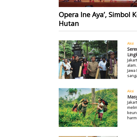
Opera Ine Aya’, Simbol
Hutan
Aksi
Sere
Ling
Jakar
alam.
Jawa 
sanga
Aksi
Masy
Jakar
meli
keun
harmo