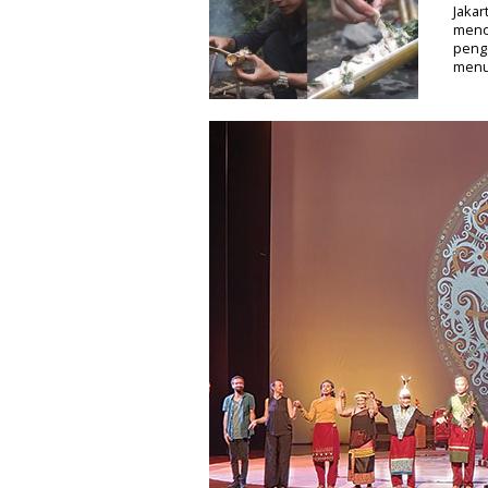
Jakar
menon
penge
menur