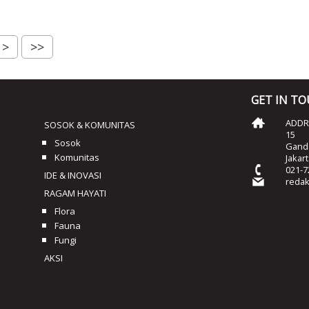
>
>>
GET IN T
ADDRE
SOSOK & KOMUNITAS
15
Sosok
Ganda
Komunitas
Jakar
021-7
IDE & INOVASI
reda
RAGAM HAYATI
Flora
Fauna
Fungi
AKSI