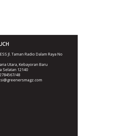
OUCH
SS Jl. Taman Radio Dalam Raya No
ria Utara, Kebayoran Baru
ta Selatan 12140
2784567/48
ksi@greenersmagz.com