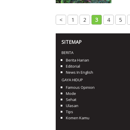
<
1
2
3
4
5
SITEMAP
BERITA
Berita Harian
Editorial
News In English
GAYA HIDUP
Famous Opinion
Mode
Sehat
Ulasan
Tips
Komen Kamu