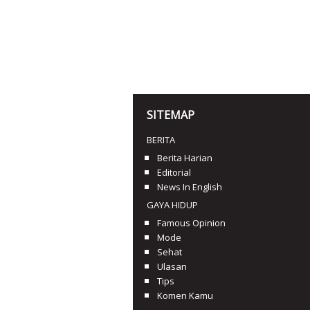
SITEMAP
BERITA
Berita Harian
Editorial
News In English
GAYA HIDUP
Famous Opinion
Mode
Sehat
Ulasan
Tips
Komen Kamu