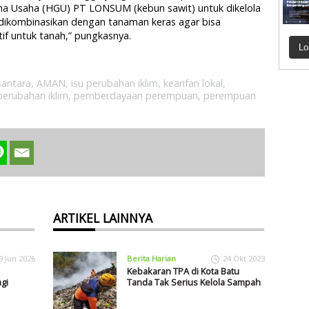
na Usaha (HGU) PT LONSUM (kebun sawit) untuk dikelola
 dikombinasikan dengan tanaman keras agar bisa
f untuk tanah,” pungkasnya.
Lo
santara
,
AMAN
,
isu perubahan iklim
,
kearifan lokal
,
perubahan iklim
,
pemberdayaan perempuan
,
perempuan
ARTIKEL LAINNYA
9 Jun 2026
Berita Harian
24 Okt 2023
Kebakaran TPA di Kota Batu
gi
Tanda Tak Serius Kelola Sampah