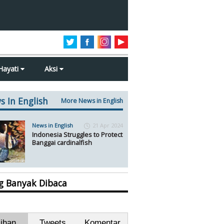
Hayati
Aksi
s In English
More News in English
News in English
21 Apr 2024
Indonesia Struggles to Protect
Banggai cardinalfish
ng Banyak Dibaca
lihan
Tweets
Komentar