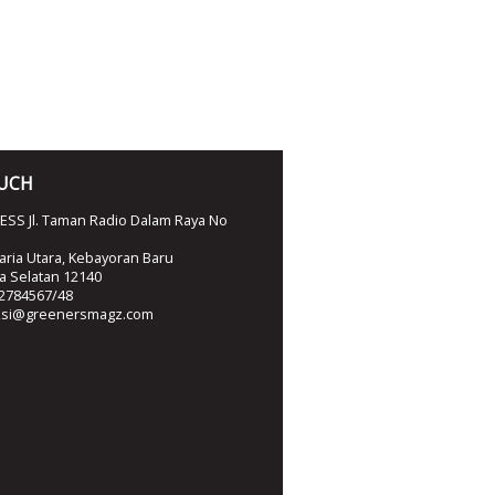
OUCH
SS Jl. Taman Radio Dalam Raya No
ria Utara, Kebayoran Baru
ta Selatan 12140
2784567/48
ksi@greenersmagz.com