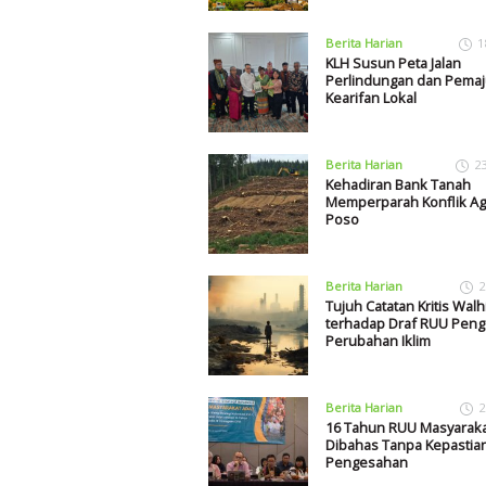
Berita Harian
1
KLH Susun Peta Jalan
Perlindungan dan Pema
Kearifan Lokal
Berita Harian
2
Kehadiran Bank Tanah
Memperparah Konflik Agr
Poso
Berita Harian
2
Tujuh Catatan Kritis Walh
terhadap Draf RUU Peng
Perubahan Iklim
Berita Harian
2
16 Tahun RUU Masyaraka
Dibahas Tanpa Kepastia
Pengesahan