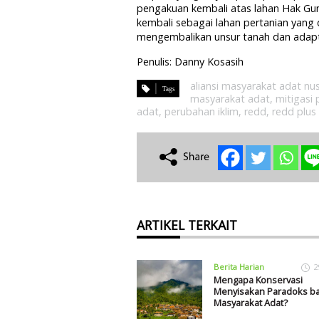
pengakuan kembali atas lahan Hak Gu
kembali sebagai lahan pertanian yang
mengembalikan unsur tanah dan adapti
Penulis: Danny Kosasih
aliansi masyarakat adat nu
masyarakat adat
,
mitigasi 
adat
,
perubahan iklim
,
redd
,
redd plus
ARTIKEL TERKAIT
Berita Harian
2
Mengapa Konservasi
Menyisakan Paradoks ba
Masyarakat Adat?