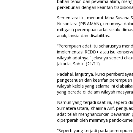
bahan tenun dan pewarna alam, menge
perkebunan dengan kearifan tradisiona
Sementara itu, menurut Mina Susana Se
Nusantara (PB AMAN), umumnya dalam 
mitigasi) perempuan adat selalu dima
anak, lansia dan disabilitas.
“Perempuan adat itu seharusnya menda
implementasi REDD+ atau isu konserv
wilayah adatnya,” jelasnya seperti dik
Jakarta, Sabtu (21/11).
Padahal, lanjutnya, kunci pemberday
pengetahuan dan kearifan perempuan
wilayah kelola yang selama ini diabaika
yang berada di dalam wilayah masyara
Namun yang terjadi saat ini, seperti
Sumatera Utara, Khairina Arif, pengua
adat telah menghancurkan pewarisan 
diperparah oleh minimnya pendokumen
“Seperti yang terjadi pada perempua