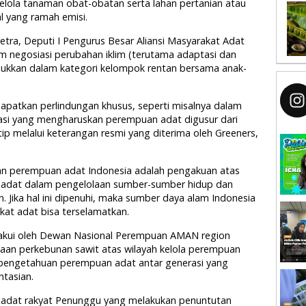
lola tanaman obat-obatan serta lahan pertanian atau
l yang ramah emisi.
tra, Deputi I Pengurus Besar Aliansi Masyarakat Adat
negosiasi perubahan iklim (terutama adaptasi dan
sukkan dalam kategori kelompok rentan bersama anak-
patkan perlindungan khusus, seperti misalnya dalam
asi yang mengharuskan perempuan adat digusur dari
utip melalui keterangan resmi yang diterima oleh Greeners,
aan perempuan adat Indonesia adalah pengakuan atas
 adat dalam pengelolaan sumber-sumber hidup dan
n. Jika hal ini dipenuhi, maka sumber daya alam Indonesia
kat adat bisa terselamatkan.
 diakui oleh Dewan Nasional Perempuan AMAN region
saan perkebunan sawit atas wilayah kelola perempuan
pengetahuan perempuan adat antar generasi yang
tasian.
n adat rakyat Penunggu yang melakukan penuntutan