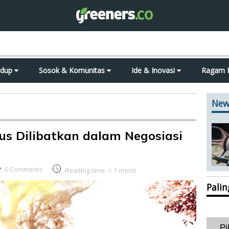
idup
Sosok & Komunitas
Ide & Inovasi
Ragam 
New
s Dilibatkan dalam Negosiasi
0 Comments
Reading time:
< 1
menit
Pali
Pi