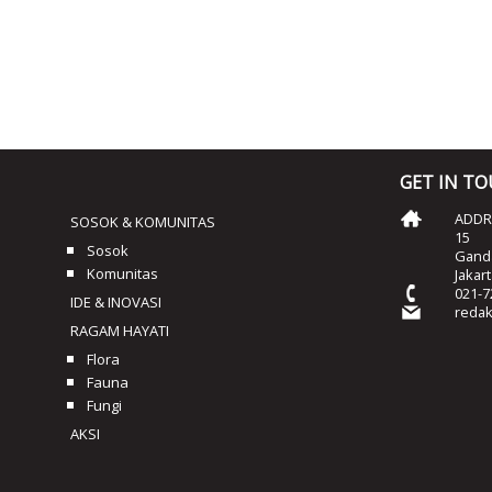
GET IN T
ADDRE
SOSOK & KOMUNITAS
15
Sosok
Ganda
Komunitas
Jakar
021-7
IDE & INOVASI
reda
RAGAM HAYATI
Flora
Fauna
Fungi
AKSI