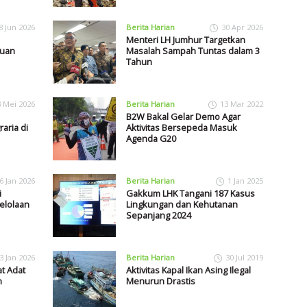
8 Jun 2026
Berita Harian
30 Apr 2026
Menteri LH Jumhur Targetkan
juan
Masalah Sampah Tuntas dalam 3
Tahun
3 Mei 2026
Berita Harian
13 Mar 2022
B2W Bakal Gelar Demo Agar
aria di
Aktivitas Bersepeda Masuk
Agenda G20
6 Jan 2026
Berita Harian
1 Jan 2025
i
Gakkum LHK Tangani 187 Kasus
elolaan
Lingkungan dan Kehutanan
Sepanjang 2024
3 Jan 2026
Berita Harian
30 Jul 2019
t Adat
Aktivitas Kapal Ikan Asing Ilegal
n
Menurun Drastis