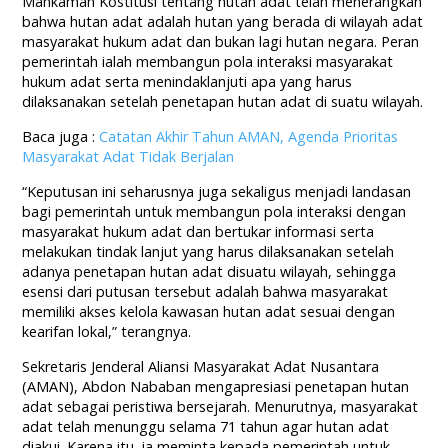
Mahkamah Kostitusi tentang hutan adat telah menerangkan
bahwa hutan adat adalah hutan yang berada di wilayah adat
masyarakat hukum adat dan bukan lagi hutan negara. Peran
pemerintah ialah membangun pola interaksi masyarakat
hukum adat serta menindaklanjuti apa yang harus
dilaksanakan setelah penetapan hutan adat di suatu wilayah.
Baca juga :
Catatan Akhir Tahun AMAN, Agenda Prioritas
Masyarakat Adat Tidak Berjalan
“Keputusan ini seharusnya juga sekaligus menjadi landasan
bagi pemerintah untuk membangun pola interaksi dengan
masyarakat hukum adat dan bertukar informasi serta
melakukan tindak lanjut yang harus dilaksanakan setelah
adanya penetapan hutan adat disuatu wilayah, sehingga
esensi dari putusan tersebut adalah bahwa masyarakat
memiliki akses kelola kawasan hutan adat sesuai dengan
kearifan lokal,” terangnya.
Sekretaris Jenderal Aliansi Masyarakat Adat Nusantara
(AMAN), Abdon Nababan mengapresiasi penetapan hutan
adat sebagai peristiwa bersejarah. Menurutnya, masyarakat
adat telah menunggu selama 71 tahun agar hutan adat
diakui. Karena itu, ia meminta kepada pemerintah untuk