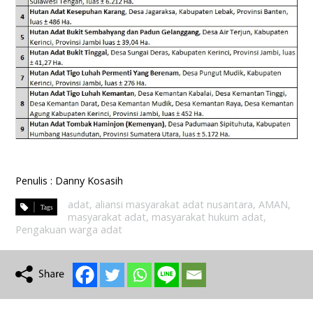
Penulis : Danny Kosasih
adat
,
aliansi masyarakat adat nusantara
,
AMAN
,
masyarakat adat
,
masyarakat hukum adat
,
Pengakuan warga adat