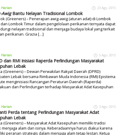
a Harian
23 Agu 2015
-Awig
Bantu Nelayan Tradisional Lombok
k (Greeners) – Penerapan awig-awig (aturan adat) di Lombok
 dan Lombok Timur dalam pengelolaan perikanan ternyata dapat
dungi nelayan tradisional dan menjaga budaya lokal yang terkait
n perikanan. Grazia […]
a Harian
5 Agu 2015
 dan RMI Inisiasi Raperda Perlindungan Masyarakat
puhan Lebak
ta (Greeners) – Dewan Perwakilan Rakyat Daerah (DPRD)
paten Lebak bersama Rimbawan Muda Indonesia (RMI) Epistema
tute menginisiasi Rancangan Peraturan Daerah (Raperda)
akuan dan Perlindungan terhadap Masyarakat Adat Kasepuhan
]
a Harian
3 Agu 2015
nti Perda tentang Perlindungan Masyarakat Adat
puhan Lebak
ta (Greeners) – Masyarakat Adat Kasepuhan memiliki tradisi
 menjaga alam dan isinya. Keberadaannya harus diakui karena
iki peranan strategis dalam menjaga alam tetap lestari. Ketua