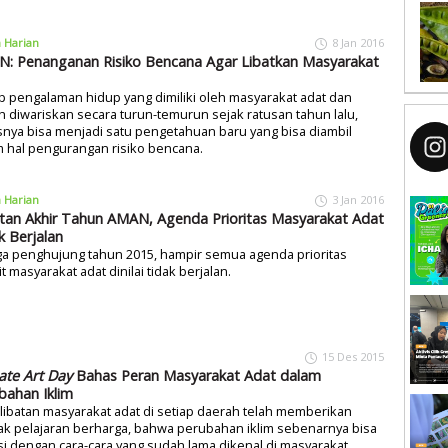
a Harian
8 Jan 2016
: Penanganan Risiko Bencana Agar Libatkan Masyarakat
p pengalaman hidup yang dimiliki oleh masyarakat adat dan
 diwariskan secara turun-temurun sejak ratusan tahun lalu,
nya bisa menjadi satu pengetahuan baru yang bisa diambil
 hal pengurangan risiko bencana.
a Harian
3 Jan 2016
tan Akhir Tahun AMAN, Agenda Prioritas Masyarakat Adat
k Berjalan
ga penghujung tahun 2015, hampir semua agenda prioritas
it masyarakat adat dinilai tidak berjalan.
15 Des 2015
ate Art Day
Bahas Peran Masyarakat Adat dalam
bahan Iklim
libatan masyarakat adat di setiap daerah telah memberikan
k pelajaran berharga, bahwa perubahan iklim sebenarnya bisa
si dengan cara-cara yang sudah lama dikenal di masyarakat.