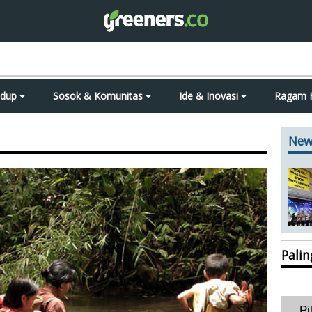
idup
Sosok & Komunitas
Ide & Inovasi
Ragam 
New
Pali
Pi