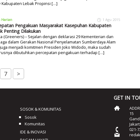
 Kabupaten Lebak Propinsi […]
a Harian
1 Agu 2015
epatan Pengakuan Masyarakat Kasepuhan Kabupaten
k Penting Dilakukan
ta (Greeners) – Sejalan dengan deklarasi 29 Kementerian dan
aga dalam Gerakan Nasional Penyelamatan Sumberdaya Alam
 juga menjadi komitmen Presiden Joko Widodo, maka sudah
rusnya dibutuhkan percepatan pengakuan terhadap […]
7
>
GET IN T
ADDRE
SOSOK & KOMUNITAS
15
Sosok
Ganda
Komunitas
Jakar
021-7
IDE & INOVASI
reda