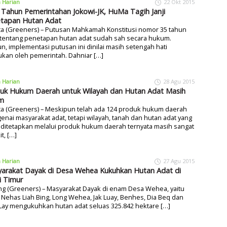
a Harian
22 Okt 2015
 Tahun Pemerintahan Jokowi-JK, HuMa Tagih Janji
tapan Hutan Adat
ta (Greeners) – Putusan Mahkamah Konstitusi nomor 35 tahun
 tentang penetapan hutan adat sudah sah secara hukum.
, implementasi putusan ini dinilai masih setengah hati
ukan oleh pemerintah. Dahniar […]
a Harian
28 Agu 2015
uk Hukum Daerah untuk Wilayah dan Hutan Adat Masih
m
ta (Greeners) – Meskipun telah ada 124 produk hukum daerah
nai masyarakat adat, tetapi wilayah, tanah dan hutan adat yang
 ditetapkan melalui produk hukum daerah ternyata masih sangat
it, […]
a Harian
27 Agu 2015
arakat Dayak di Desa Wehea Kukuhkan Hutan Adat di
i Timur
g (Greeners) – Masyarakat Dayak di enam Desa Wehea, yaitu
Nehas Liah Bing, Long Wehea, Jak Luay, Benhes, Dia Beq dan
Lay mengukuhkan hutan adat seluas 325.842 hektare […]