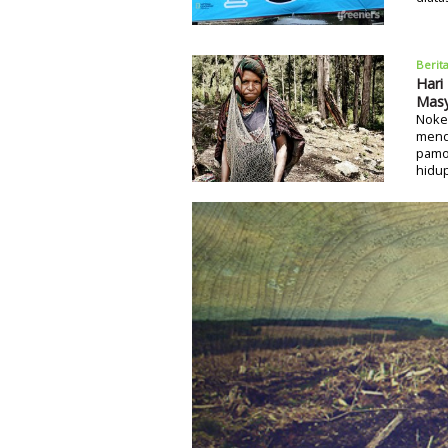
Berit
Hari
Masy
Noken
menda
pamor
hidu