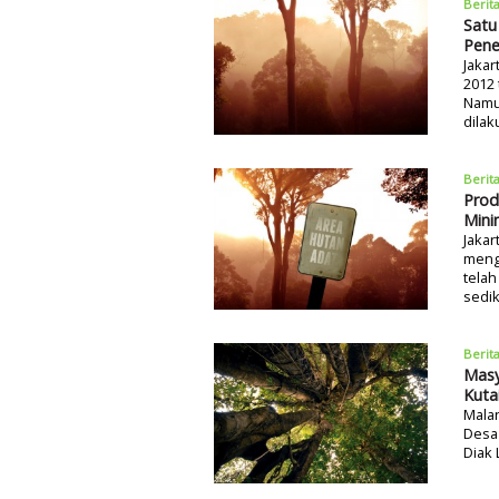
Berit
Satu
Pene
Jakar
2012
Namun
dilak
Berit
Prod
Mini
Jakar
menge
telah
sedik
Berit
Masy
Kuta
Malan
Desa 
Diak 