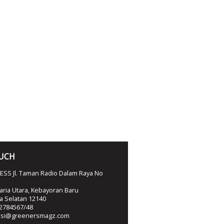
OUCH
SS Jl. Taman Radio Dalam Raya No
ria Utara, Kebayoran Baru
ta Selatan 12140
2784567/48
ksi@greenersmagz.com