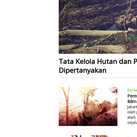
Tata Kelola Hutan dan 
Dipertanyakan
Berit
Pere
Iklim
Jakar
oleh
alam 
sejal