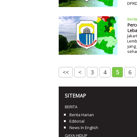
DPRD
Berit
Perc
Leba
Jakar
Lemb
yang
seha
<<
<
3
4
5
6
SITEMAP
BERITA
Berita Harian
Editorial
News In English
GAYA HIDUP