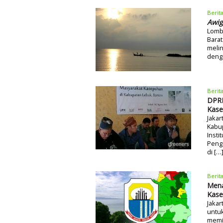
Berit
Awig
Lombo
Barat
melin
denga
Berit
DPRD
Kase
Jakar
Kabu
Insti
Peng
di […
Berit
Mena
Kase
Jakar
untuk
memil