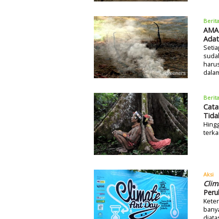
Berit
AMAN
Adat
Setia
sudah
harus
dalam
Berit
Cata
Tida
Hing
terka
Aksi
Clim
Peru
Keter
banya
diata