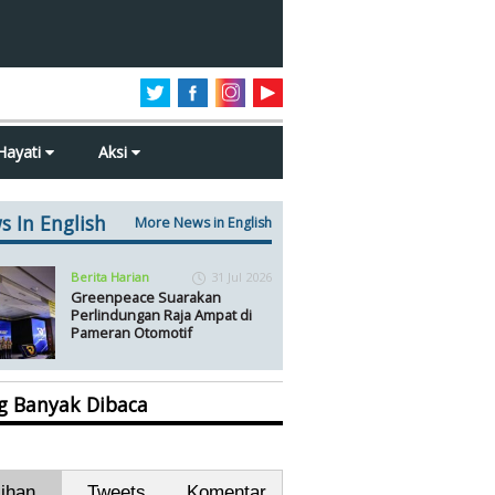
Hayati
Aksi
s In English
More News in English
Berita Harian
31 Jul 2026
Greenpeace Suarakan
Perlindungan Raja Ampat di
Pameran Otomotif
ng Banyak Dibaca
lihan
Tweets
Komentar