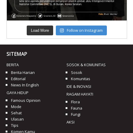
Follow on Instagram
Load More
SITEMAP
BERITA
SOSOK & KOMUNITAS
Berita Harian
Sosok
Editorial
Komunitas
News In English
IDE & INOVASI
GAYA HIDUP
RAGAM HAYATI
Famous Opinion
Flora
Mode
Fauna
Sehat
Fungi
Ulasan
AKSI
Tips
Komen Kamu