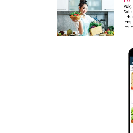
Tips
Yuk,
Soba
sehat
temp
Pene