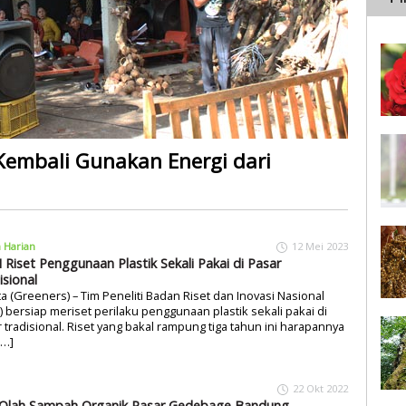
Kembali Gunakan Energi dari
a Harian
12 Mei 2023
 Riset Penggunaan Plastik Sekali Pakai di Pasar
isional
ta (Greeners) – Tim Peneliti Badan Riset dan Inovasi Nasional
) bersiap meriset perilaku penggunaan plastik sekali pakai di
 tradisional. Riset yang bakal rampung tiga tahun ini harapannya
[…]
22 Okt 2022
Olah Sampah Organik Pasar Gedebage Bandung