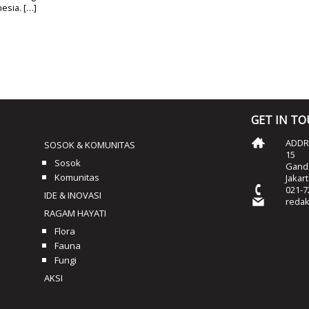
esia. […]
GET IN T
ADDRE
SOSOK & KOMUNITAS
15
Sosok
Ganda
Komunitas
Jakar
021-7
IDE & INOVASI
reda
RAGAM HAYATI
Flora
Fauna
Fungi
AKSI