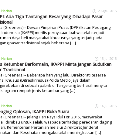
a Harian
29 Agu 2015
PI: Ada Tiga Tantangan Besar yang Dihadapi Pasar
isional
ta (Greeners) – Dewan Pimpinan Pusat (DPP) Ikatan Pedagang
 Indonesia (IKAPPI) merilis pernyataan bahwa telah terjadi
unan daya beli masyarakat khususnya yang terjadi pada
ang pasar tradisional sejak beberapa […]
a Harian
15 Jul 2015
s Ketumbar Berformalin, IKAPPI Minta Jangan Sudutkan
r Tradisional
ta (Greeners) – Beberapa hari yang lalu, Direktorat Reserse
nal Khusus (Ditreskrimsus) Polda Metro Jaya dalam
erebekan di sebuah pabrik di Tangerang berhasil menyita
 kilogram rempah jenis ketumbar yang […]
a Harian
14 Jul 2015
Daging Oplosan, IKAPPI Buka Suara
ta (Greeners) – Jelang Hari Raya Idul Fitri 2015, masyarakat
ali diimbau untuk selalu waspada terhadap peredaran daging
an. Kementerian Pertanian melalui Direktorat Jenderal
rnakan dan Kesehatan mengaku telah meningkatkan […]