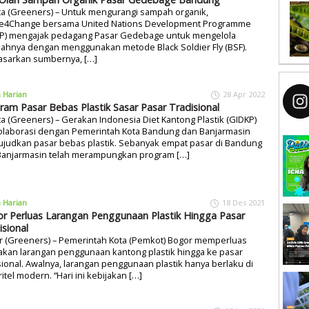
ta (Greeners) – Untuk mengurangi sampah organik,
e4Change bersama United Nations Development Programme
P) mengajak pedagang Pasar Gedebage untuk mengelola
ahnya dengan menggunakan metode Black Soldier Fly (BSF).
asarkan sumbernya, […]
a Harian
28 Apr 2022
ram Pasar Bebas Plastik Sasar Pasar Tradisional
ta (Greeners) – Gerakan Indonesia Diet Kantong Plastik (GIDKP)
olaborasi dengan Pemerintah Kota Bandung dan Banjarmasin
judkan pasar bebas plastik. Sebanyak empat pasar di Bandung
Banjarmasin telah merampungkan program […]
a Harian
18 Des 2021
r Perluas Larangan Penggunaan Plastik Hingga Pasar
isional
r (Greeners) – Pemerintah Kota (Pemkot) Bogor memperluas
akan larangan penggunaan kantong plastik hingga ke pasar
sional. Awalnya, larangan penggunaan plastik hanya berlaku di
ritel modern. “Hari ini kebijakan […]