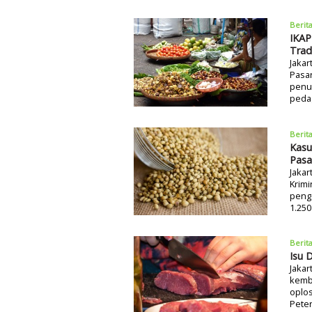
Berit
IKAP
Trad
Jakar
Pasar
penur
pedag
Berit
Kasu
Pasa
Jakar
Krimi
pengg
1.250
Berit
Isu 
Jakar
kemb
oplos
Pete