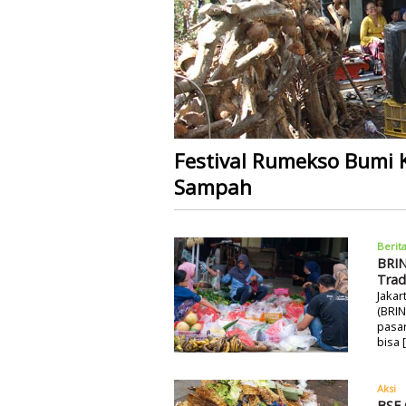
Festival Rumekso Bumi 
Sampah
Berit
BRIN
Trad
Jakar
(BRIN
pasar
bisa 
Aksi
BSF 