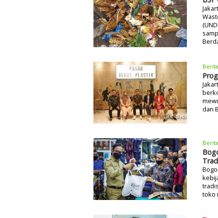
Jakar
Wast
(UND
samp
Berd
Berit
Prog
Jakar
berk
mewu
dan 
Berit
Bogo
Trad
Bogo
kebij
tradi
toko 