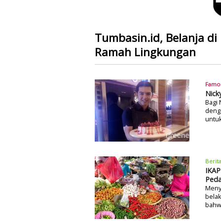
Tumbasin.id, Belanja di
Ramah Lingkungan
Famo
Nick
Bagi 
deng
untu
Berit
IKAP
Ped
Meny
belak
bahw