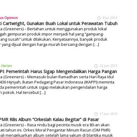
us Opinion
8 Jul 2015
ti Cartwright, Gunakan Buah Lokal untuk Perawatan Tubuh
ta (Greeners) – Bertahan untuk menggunakan produk lokal
ngah gempuran produk impor menjadi hal yang “gampang-
ang susah” untuk dilakukan. Kenyataannya, banyak produk
 yang dijual dengan harga murah bersaing dengan […]
a Harian
22 Jun 2015
PI: Pemerintah Harus Sigap Mengendalikan Harga Pangan
ta (Greeners) – Memasuki bulan Ramadhan serta Hari Raya Idul
 1436 Hijriyah, Ikatan Pedagang Pasar Indonesia (IKAPPI) meminta
da pemerintah untuk sigap melakukan pengendalian harga
 pokok. Hal tersebut […]
17 Jun 2015
MR Rilis Album “Orkeslah Kalau Begitar” di Pasar
ta (Greeners) – Rasa rindu bagi pecinta musik era 80-an akan
ati tahun ini. Orkes Moral Pengantar Minum Racun (OM PMR)
li mengeluarkan album setelah lama vakum di blantika musik