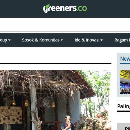
idup
Sosok & Komunitas
Ide & Inovasi
Ragam 
New
Pali
Pi