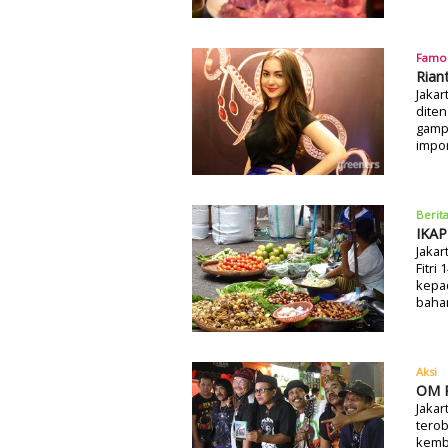
Famo
Rian
Jakar
dite
gamp
impor
Berit
IKAP
Jakar
Fitri
kepa
bahan
Aksi
OM P
Jakar
terob
kemba