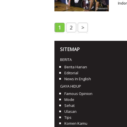
Indon
1
2
>
SITEMAP
BERITA
Berita Harian
Editorial
News In English
GAYA HIDUP
Famous Opinion
Mode
Sehat
Ulasan
Tips
Komen Kamu