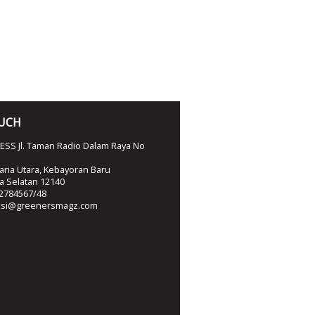
OUCH
SS Jl. Taman Radio Dalam Raya No
ria Utara, Kebayoran Baru
ta Selatan 12140
2784567/48
ksi@greenersmagz.com