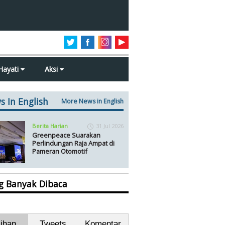
Hayati
Aksi
s In English
More News in English
Berita Harian
31 Jul 2026
Greenpeace Suarakan
Perlindungan Raja Ampat di
Pameran Otomotif
ng Banyak Dibaca
lihan
Tweets
Komentar