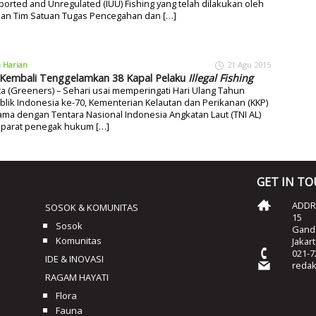
orted and Unregulated (IUU) Fishing yang telah dilakukan oleh
dan Tim Satuan Tugas Pencegahan dan […]
a Harian
21 Agu 2015
Kembali Tenggelamkan 38 Kapal Pelaku
Illegal Fishing
ta (Greeners) – Sehari usai memperingati Hari Ulang Tahun
lik Indonesia ke-70, Kementerian Kelautan dan Perikanan (KKP)
ma dengan Tentara Nasional Indonesia Angkatan Laut (TNI AL)
aparat penegak hukum […]
GET IN T
ADDRE
SOSOK & KOMUNITAS
15
Sosok
Ganda
Komunitas
Jakar
021-7
IDE & INOVASI
reda
RAGAM HAYATI
Flora
Fauna