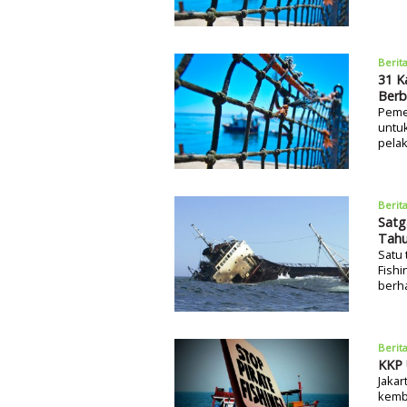
Berit
31 K
Ber
Peme
untuk
pelak
Berit
Sat
Tahu
Satu 
Fishi
berh
Berit
KKP 
Jakar
kemb