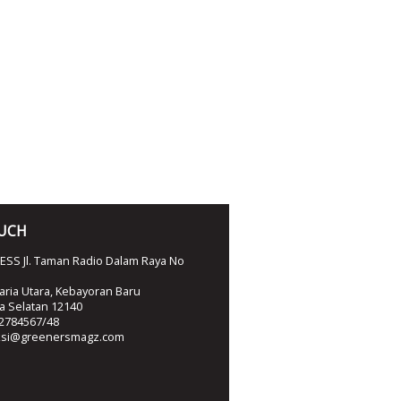
OUCH
SS Jl. Taman Radio Dalam Raya No
ria Utara, Kebayoran Baru
ta Selatan 12140
2784567/48
ksi@greenersmagz.com