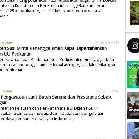
nterian Kelautan dan Perikanan menenggelamkan secara
tak 125 kapal ikan ilegal di 11 lokasi berbeda di seluruh
esia.
a Harian
23 Mei 2018
eri Susi Minta Penenggelaman Kapal Dipertahankan
m UU Perikanan
ri Kelautan dan Perikanan Susi Pudjiastuti meminta agar kata
peraturan menenggelamkan kapal asing ilegal tidak dihilangkan
UU Perikanan.
a Harian
12 Jan 2018
 Pengawasan Laut Butuh Sarana dan Prasarana Sebaik
kin
terian Kelautan dan Perikanan melalui Ditjen PSDKP
atakan akan terus mewujudkan kedaulatan pengelolaan
r daya perikanan di wilayah Indonesia.