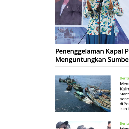
Penenggelaman Kapal 
Menguntungkan Sumber
Berit
Ment
Kali
Mente
penen
di Pe
ikan 
Berit
Ment