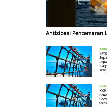
Antisipasi Pencemaran L
Berit
Satg
Sepa
Sepan
(Satg
seban
Berit
KKP 
Peme
Seca
terha