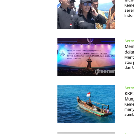
Keme
seren
Indon
Berit
Ment
dala
Mente
atau 
dari 
Berit
KKP:
Mung
Kemen
meny
sumbe