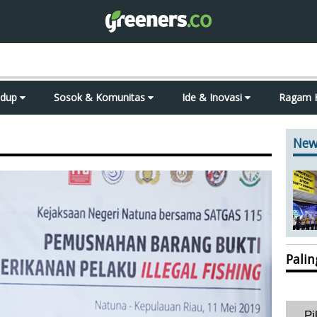
idup
Sosok & Komunitas
Ide & Inovasi
Ragam 
New
Pali
Pi