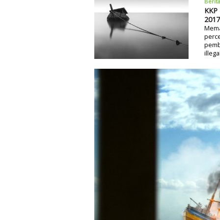
Berit
KKP 
2017
Mema
perc
pemb
illeg