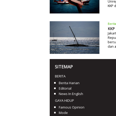
Unrep
KKP 
Berit
KKP 
Jakar
Repub
bersa
dan 
SITEMAP
BERITA
Berita Harian
Editorial
News In English
GAYA HIDUP
Famous Opinion
Mode