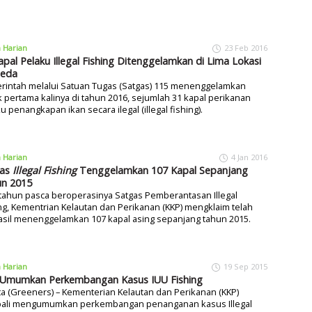
a Harian
23 Feb 2016
apal Pelaku Illegal Fishing Ditenggelamkan di Lima Lokasi
beda
rintah melalui Satuan Tugas (Satgas) 115 menenggelamkan
 pertama kalinya di tahun 2016, sejumlah 31 kapal perikanan
u penangkapan ikan secara ilegal (illegal fishing).
a Harian
4 Jan 2016
gas
Illegal Fishing
Tenggelamkan 107 Kapal Sepanjang
n 2015
tahun pasca beroperasinya Satgas Pemberantasan Illegal
ng, Kementrian Kelautan dan Perikanan (KKP) mengklaim telah
asil menenggelamkan 107 kapal asing sepanjang tahun 2015.
a Harian
19 Sep 2015
Umumkan Perkembangan Kasus IUU Fishing
ta (Greeners) – Kementerian Kelautan dan Perikanan (KKP)
ali mengumumkan perkembangan penanganan kasus Illegal