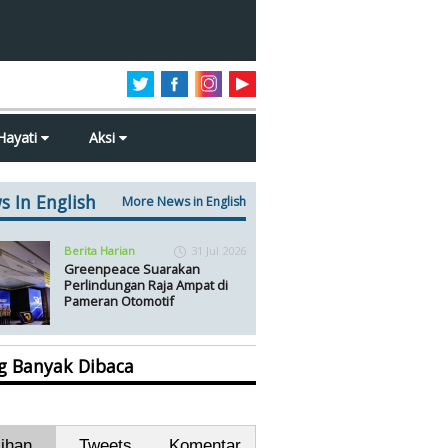
Hayati
Aksi
s In English
More News in English
Berita Harian
31 Jul 2026
Greenpeace Suarakan
Perlindungan Raja Ampat di
Pameran Otomotif
ng Banyak Dibaca
lihan
Tweets
Komentar