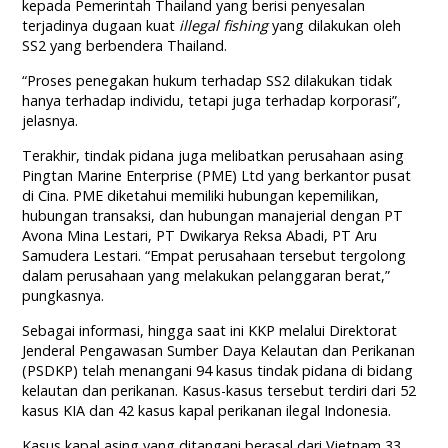
kepada Pemerintah Thailand yang berisi penyesalan
terjadinya dugaan kuat
illegal fishing
yang dilakukan oleh
SS2 yang berbendera Thailand.
“Proses penegakan hukum terhadap SS2 dilakukan tidak
hanya terhadap individu, tetapi juga terhadap korporasi”,
jelasnya.
Terakhir, tindak pidana juga melibatkan perusahaan asing
Pingtan Marine Enterprise (PME) Ltd yang berkantor pusat
di Cina. PME diketahui memiliki hubungan kepemilikan,
hubungan transaksi, dan hubungan manajerial dengan PT
Avona Mina Lestari, PT Dwikarya Reksa Abadi, PT Aru
Samudera Lestari. “Empat perusahaan tersebut tergolong
dalam perusahaan yang melakukan pelanggaran berat,”
pungkasnya.
Sebagai informasi, hingga saat ini KKP melalui Direktorat
Jenderal Pengawasan Sumber Daya Kelautan dan Perikanan
(PSDKP) telah menangani 94 kasus tindak pidana di bidang
kelautan dan perikanan. Kasus-kasus tersebut terdiri dari 52
kasus KIA dan 42 kasus kapal perikanan ilegal Indonesia.
Kasus kapal asing yang ditangani berasal dari Vietnam 33