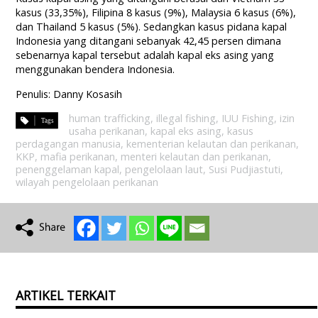
kasus (33,35%), Filipina 8 kasus (9%), Malaysia 6 kasus (6%),
dan Thailand 5 kasus (5%). Sedangkan kasus pidana kapal
Indonesia yang ditangani sebanyak 42,45 persen dimana
sebenarnya kapal tersebut adalah kapal eks asing yang
menggunakan bendera Indonesia.
Penulis: Danny Kosasih
human trafficking
,
illegal fishing
,
IUU Fishing
,
izin
usaha perikanan
,
kapal eks asing
,
kasus
perdagangan manusia
,
kementerian kelautan dan perikanan
,
KKP
,
mafia perikanan
,
menteri kelautan dan perikanan
,
penenggelaman kapal
,
pengelolaan laut
,
Susi Pudjiastuti
,
wilayah pengelolaan perikanan
ARTIKEL TERKAIT