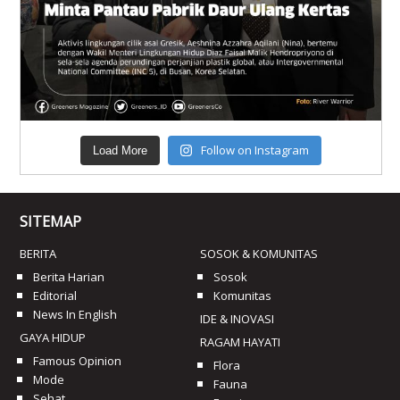
Follow on Instagram
Load More
SITEMAP
BERITA
SOSOK & KOMUNITAS
Berita Harian
Sosok
Editorial
Komunitas
News In English
IDE & INOVASI
GAYA HIDUP
RAGAM HAYATI
Famous Opinion
Flora
Mode
Fauna
Sehat