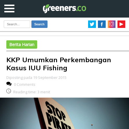
Search
Berita Harian
KKP Umumkan Perkembangan
Kasus IUU Fishing
Diposting pada 19 September 2015
0 Comments
Reading time:
3
menit