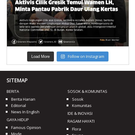
Follow on Instagram
Load More
SITEMAP
BERITA
SOSOK & KOMUNITAS
Berita Harian
Sosok
Editorial
Komunitas
News In English
IDE & INOVASI
GAYA HIDUP
RAGAM HAYATI
Famous Opinion
Flora
Mode