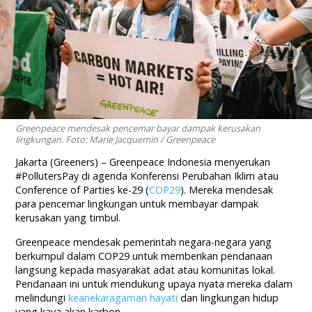
Greenpeace mendesak pencemar bayar dampak kerusakan
lingkungan. Foto: Marie Jacquemin / Greenpeace
Jakarta (Greeners) – Greenpeace Indonesia menyerukan
#PollutersPay di agenda Konferensi Perubahan Iklim atau
Conference of Parties ke-29 (
COP29
). Mereka mendesak
para pencemar lingkungan untuk membayar dampak
kerusakan yang timbul.
Greenpeace mendesak pemerintah negara-negara yang
berkumpul dalam COP29 untuk memberikan pendanaan
langsung kepada masyarakat adat atau komunitas lokal.
Pendanaan ini untuk mendukung upaya nyata mereka dalam
melindungi
keanekaragaman hayati
dan lingkungan hidup
yang kaya akan karbon.