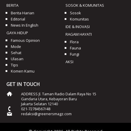
BERITA
SOSOK & KOMUNITAS
Berita Harian
Sosok
Editorial
Komunitas
News In English
IDE & INOVASI
GAYA HIDUP
RAGAM HAYATI
Famous Opinion
Flora
Mode
Fauna
Sehat
Fungi
Ulasan
AKSI
Tips
Komen Kamu
GET IN TOUCH
ADDRESS Jl. Taman Radio Dalam Raya No 15
Gandaria Utara, Kebayoran Baru
Jakarta Selatan 12140
021-72784567/48
redaksi@greenersmagz.com