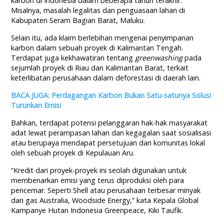
karbon di Indonesia dalam beberapa tahun terakhir.
Misalnya, masalah legalitas dan penguasaan lahan di
Kabupaten Seram Bagian Barat, Maluku.
Selain itu, ada klaim berlebihan mengenai penyimpanan
karbon dalam sebuah proyek di Kalimantan Tengah.
Terdapat juga kekhawatiran tentang
greenwashing
pada
sejumlah proyek di Riau dan Kalimantan Barat, terkait
keterlibatan perusahaan dalam deforestasi di daerah lain.
BACA JUGA: Perdagangan Karbon Bukan Satu-satunya Solusi
Turunkan Emisi
Bahkan, terdapat potensi pelanggaran hak-hak masyarakat
adat lewat perampasan lahan dan kegagalan saat sosialisasi
atau berupaya mendapat persetujuan dari komunitas lokal
oleh sebuah proyek di Kepulauan Aru.
“Kredit dari proyek-proyek ini seolah digunakan untuk
membenarkan emisi yang terus diproduksi oleh para
pencemar. Seperti Shell atau perusahaan terbesar minyak
dan gas Australia, Woodside Energy,” kata Kepala Global
Kampanye Hutan Indonesia Greenpeace, Kiki Taufik.