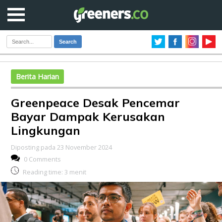
Search
Berita Harian
Greenpeace Desak Pencemar
Bayar Dampak Kerusakan
Lingkungan
Diposting pada 23 November 2024
0 Comments
Reading time:
3
menit