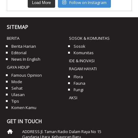
Follow on Instagram
Load More
SITEMAP
BERITA
SOSOK & KOMUNITAS
Berita Harian
Sosok
Editorial
Komunitas
News In English
IDE & INOVASI
GAYA HIDUP
RAGAM HAYATI
Famous Opinion
Flora
Mode
Fauna
Sehat
Fungi
Ulasan
AKSI
Tips
Komen Kamu
GET IN TOUCH
ADDRESS Jl. Taman Radio Dalam Raya No 15
Gandaria Utara, Kebayoran Baru