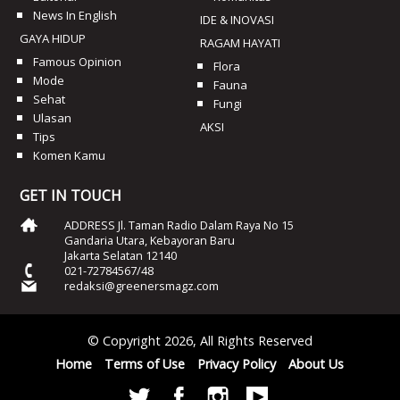
News In English
IDE & INOVASI
GAYA HIDUP
RAGAM HAYATI
Famous Opinion
Flora
Mode
Fauna
Sehat
Fungi
Ulasan
AKSI
Tips
Komen Kamu
GET IN TOUCH
ADDRESS Jl. Taman Radio Dalam Raya No 15
Gandaria Utara, Kebayoran Baru
Jakarta Selatan 12140
021-72784567/48
redaksi@greenersmagz.com
© Copyright 2026, All Rights Reserved
Home
Terms of Use
Privacy Policy
About Us