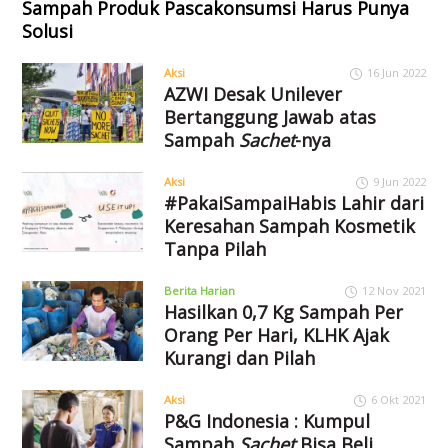
Sampah Produk Pascakonsumsi Harus Punya
Solusi
Aksi
16 Jun 2022
AZWI Desak Unilever
Bertanggung Jawab atas
Sampah
Sachet
-nya
Aksi
9 Jun 2022
#PakaiSampaiHabis Lahir dari
Keresahan Sampah Kosmetik
Tanpa Pilah
Berita Harian
12 Nov 2021
Hasilkan 0,7 Kg Sampah Per
Orang Per Hari, KLHK Ajak
Kurangi dan Pilah
Aksi
6 Okt 2021
P&G Indonesia : Kumpul
Sampah
Sachet
Bisa Beli