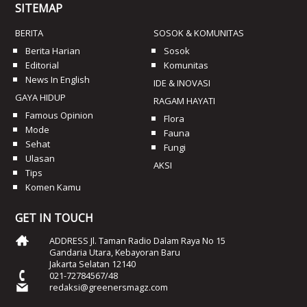
SITEMAP
BERITA
SOSOK & KOMUNITAS
Berita Harian
Sosok
Editorial
Komunitas
News In English
IDE & INOVASI
GAYA HIDUP
RAGAM HAYATI
Famous Opinion
Flora
Mode
Fauna
Sehat
Fungi
Ulasan
AKSI
Tips
Komen Kamu
GET IN TOUCH
ADDRESS Jl. Taman Radio Dalam Raya No 15
Gandaria Utara, Kebayoran Baru
Jakarta Selatan 12140
021-72784567/48
redaksi@greenersmagz.com