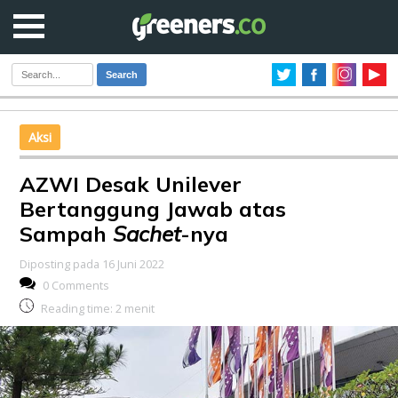
Search
Aksi
AZWI Desak Unilever
Bertanggung Jawab atas
Sampah
Sachet
-nya
Diposting pada 16 Juni 2022
0 Comments
Reading time:
2
menit