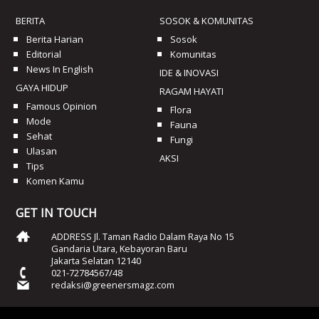
BERITA
SOSOK & KOMUNITAS
Berita Harian
Sosok
Editorial
Komunitas
News In English
IDE & INOVASI
GAYA HIDUP
RAGAM HAYATI
Famous Opinion
Flora
Mode
Fauna
Sehat
Fungi
Ulasan
AKSI
Tips
Komen Kamu
GET IN TOUCH
ADDRESS Jl. Taman Radio Dalam Raya No 15
Gandaria Utara, Kebayoran Baru
Jakarta Selatan 12140
021-72784567/48
redaksi@greenersmagz.com