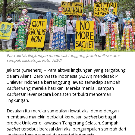
Para aktivis lingkungan mendesak tanggung jawab unilever atas
sampah sachetnya. Foto: AZWI
Jakarta (Greeners) – Para aktivis lingkungan yang tergabung
dalam Aliansi Zero Waste Indonesia (AZWI) mendesak PT
Unilever Indonesia bertanggung jawab terhadap sampah
sachet
yang mereka hasilkan. Mereka menilai, sampah
sachet
Unilever secara konsisten terbukti mencemari
lingkungan.
Desakan itu mereka sampaikan lewat aksi demo dengan
membawa manekin berbalut kemasan
sachet
berbagai
produk Unilever di kawasan Tangerang Selatan. Sampah
sachet
tersebut berasal dari aksi pengumpulan sampah dari
kegiatan bersih sungai dan pantai Indonesia.