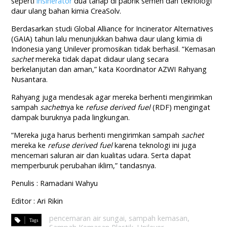
seperti
insinerator
dua tahap di pabrik semen dan teknologi
daur ulang bahan kimia CreaSolv.
Berdasarkan studi Global Alliance for Incinerator Alternatives
(GAIA) tahun lalu menunjukkan bahwa daur ulang kimia di
Indonesia yang Unilever promosikan tidak berhasil. “Kemasan
sachet
mereka tidak dapat didaur ulang secara
berkelanjutan dan aman,” kata Koordinator AZWI Rahyang
Nusantara.
Rahyang juga mendesak agar mereka berhenti mengirimkan
sampah
sachet
nya ke
refuse derived fuel
(RDF) mengingat
dampak buruknya pada lingkungan.
“Mereka juga harus berhenti mengirimkan sampah
sachet
mereka ke
refuse derived fuel
karena teknologi ini juga
mencemari saluran air dan kualitas udara. Serta dapat
memperburuk perubahan iklim,” tandasnya.
Penulis : Ramadani Wahyu
Editor : Ari Rikin
pencemaran air sungai
,
sampah kemasan
,