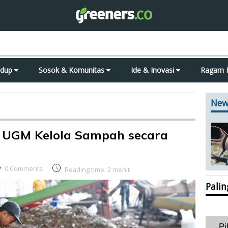
idup
Sosok & Komunitas
Ide & Inovasi
Ragam 
New
, UGM Kelola Sampah secara
0 Comments
Reading time:
2
menit
Pali
Pi