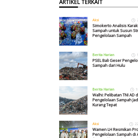
ARTIKEL TERKAIT
Aksi
Simokerto Analisis Karakt
Sampah untuk Susun Str
Pengelolaan Sampah
Berita Harian
PSEL Bali Geser Pengelo
Sampah dari Hulu
Berita Harian
1
Walhi: Pelibatan TNI AD 
Pengelolaan Sampah Jad
Kurang Tepat
Aksi
2
Wamen LH Resmikan Pr
Pengelolaan Sampah di 