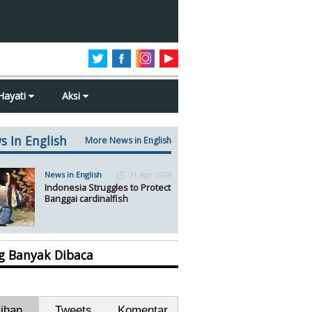
Hayati
Aksi
s In English
More News in English
News in English
21 Apr 2024
Indonesia Struggles to Protect
Banggai cardinalfish
ng Banyak Dibaca
lihan
Tweets
Komentar