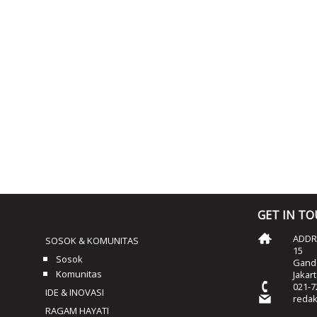
GET IN T
ADDRE
SOSOK & KOMUNITAS
15
Sosok
Ganda
Komunitas
Jakar
021-7
IDE & INOVASI
reda
RAGAM HAYATI