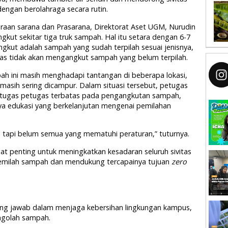
ngan berolahraga secara rutin.
raan sarana dan Prasarana, Direktorat Aset UGM, Nurudin
gkut sekitar tiga truk sampah. Hal itu setara dengan 6-7
kut adalah sampah yang sudah terpilah sesuai jenisnya,
gas tidak akan mengangkut sampah yang belum terpilah.
h ini masih menghadapi tantangan di beberapa lokasi,
 masih sering dicampur. Dalam situasi tersebut, petugas
 tugas petugas terbatas pada pengangkutan sampah,
ya edukasi yang berkelanjutan mengenai pemilahan
, tapi belum semua yang mematuhi peraturan,” tuturnya.
gat penting untuk meningkatkan kesadaran seluruh sivitas
 memilah sampah dan mendukung tercapainya tujuan
zero
gung jawab dalam menjaga kebersihan lingkungan kampus,
ngolah sampah.