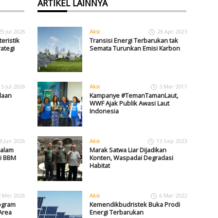
ARTIKEL LAINNYA
25 Jul 2026
Aksi
26 Apr 2023
eristik
Transisi Energi Terbarukan tak
ategi
Semata Turunkan Emisi Karbon
15 Jul 2026
Aksi
3 Mar 2017
laan
Kampanye #TemanTamanLaut,
WWF Ajak Publik Awasi Laut
Indonesia
8 Jun 2026
Aksi
13 Sep 2023
dalam
Marak Satwa Liar Dijadikan
i BBM
Konten, Waspadai Degradasi
Habitat
2 Mei 2026
Aksi
6 Mar 2022
ogram
Kemendikbudristek Buka Prodi
Area
Energi Terbarukan