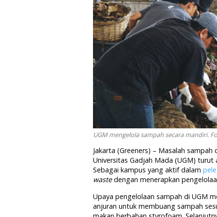
UGM mengelola sampah secara mandiri. Fo
Jakarta (Greeners) – Masalah sampah di
Universitas Gadjah Mada (UGM) turut 
Sebagai kampus yang aktif dalam
pele
waste
dengan menerapkan pengelolaan
Upaya pengelolaan sampah di UGM mel
anjuran untuk membuang sampah sesu
makan berbahan styrofoam. Selanjutny