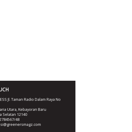
OUCH
SS Jl. Taman Radio Dalam Raya No
ria Utara, Kebayoran Baru
ta Selatan 12140
2784567/48
ksi@greenersmagz.com