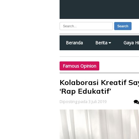
Search
Beranda
Berita
Gaya H
Famous Opinion
Kolaborasi Kreatif S
‘Rap Edukatif’
Diposting pada 3 Juli 2019