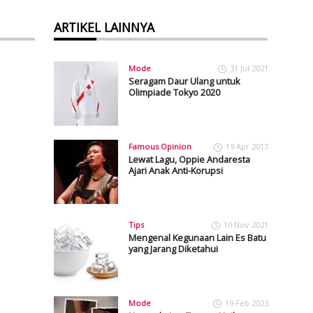
ARTIKEL LAINNYA
Mode
31 Jul 2021
Seragam Daur Ulang untuk
Olimpiade Tokyo 2020
Famous Opinion
19 Apr 2017
Lewat Lagu, Oppie Andaresta
Ajari Anak Anti-Korupsi
Tips
10 Nov 2021
Mengenal Kegunaan Lain Es Batu
yang Jarang Diketahui
Mode
19 Feb 2023