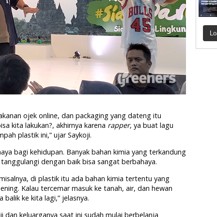
Lo
anan ojek online, dan packaging yang dateng itu
sa kita lakukan?, akhirnya karena
rapper
, ya buat lagu
pah plastik ini,” ujar Saykoji.
ahaya bagi kehidupan. Banyak bahan kimia yang terkandung
au tanggulangi dengan baik bisa sangat berbahaya.
 misalnya, di plastik itu ada bahan kimia tertentu yang
 bening. Kalau tercemar masuk ke tanah, air, dan hewan
alik ke kita lagi,” jelasnya.
i dan keluarganya saat ini sudah mulai berbelanja