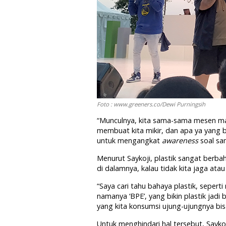
Foto : www.greeners.co/Dewi Purningsih
“Munculnya, kita sama-sama mesen mak
membuat kita mikir, dan apa ya yang bi
untuk mengangkat
awareness
soal sam
Menurut Saykoji, plastik sangat berb
di dalamnya, kalau tidak kita jaga at
“Saya cari tahu bahaya plastik, seperti
namanya ‘BPE’, yang bikin plastik jadi
yang kita konsumsi ujung-ujungnya bisa b
Untuk menghindari hal tersebut, Saykoj