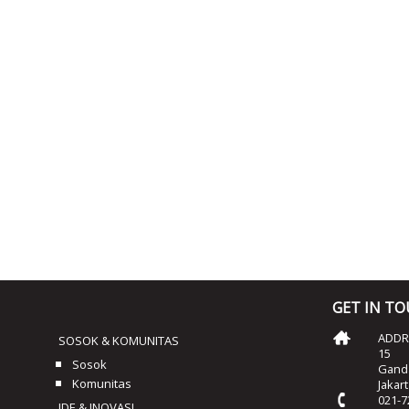
GET IN T
ADDRE
SOSOK & KOMUNITAS
15
Sosok
Ganda
Komunitas
Jakar
021-7
IDE & INOVASI