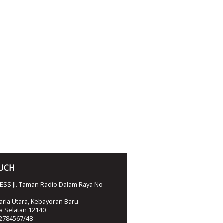
OUCH
SS Jl. Taman Radio Dalam Raya No
ria Utara, Kebayoran Baru
ta Selatan 12140
2784567/48