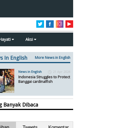
Hayati
Aksi
s In English
More News in English
News in English
21 Apr 2024
Indonesia Struggles to Protect
Banggai cardinalfish
ng Banyak Dibaca
lihan
Tweets
Komentar