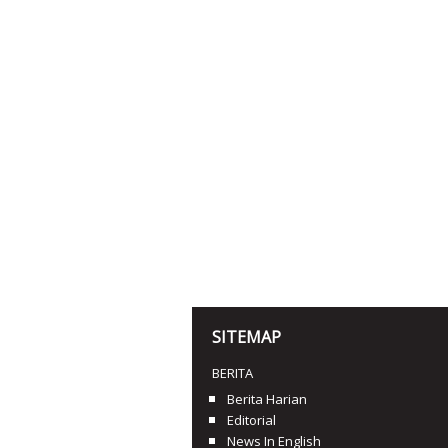
SITEMAP
BERITA
Berita Harian
Editorial
News In English