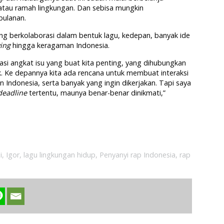
atau ramah lingkungan. Dan sebisa mungkin
bulanan.
g berkolaborasi dalam bentuk lagu, kedepan, banyak ide
ying
hingga keragaman Indonesia.
rasi angkat isu yang buat kita penting, yang dihubungkan
k. Ke depannya kita ada rencana untuk membuat interaksi
 Indonesia, serta banyak yang ingin dikerjakan. Tapi saya
deadline
tertentu, maunya benar-benar dinikmati,”
i
,
Igor
,
lagu lingkungan hidup
,
Penyanyi rap Indonesia
,
rap