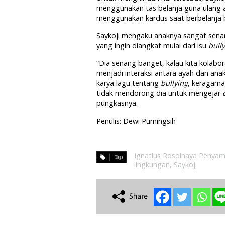
menggunakan tas belanja guna ulang 
menggunakan kardus saat berbelanja 
Saykoji mengaku anaknya sangat senan
yang ingin diangkat mulai dari isu
bull
“Dia senang banget, kalau kita kolabo
menjadi interaksi antara ayah dan ana
karya lagu tentang
bullying
, keragaman
tidak mendorong dia untuk mengejar
pungkasnya.
Penulis: Dewi Purningsih
Ignatius Rosoinaya Penyam
lingkungan
,
Saykoji