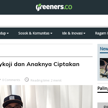
idup
Sosok & Komunitas
Ide & Inovasi
Ragam 
New
aykoji dan Anaknya Ciptakan
0 Comments
Reading time:
2
menit
Pali
Pi