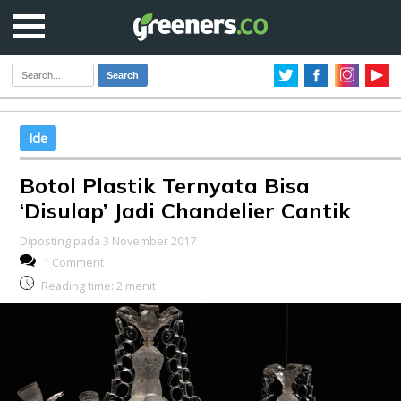
Search
Ide
Botol Plastik Ternyata Bisa
‘Disulap’ Jadi Chandelier Cantik
Diposting pada 3 November 2017
1 Comment
Reading time:
2
menit