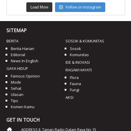
Follow on Instagram
Load More
SITEMAP
BERITA
SOSOK & KOMUNITAS
Berita Harian
Sosok
Editorial
Komunitas
News In English
IDE & INOVASI
GAYA HIDUP
RAGAM HAYATI
Famous Opinion
Flora
Mode
Fauna
Sehat
Fungi
Ulasan
AKSI
Tips
Komen Kamu
GET IN TOUCH
ADDRESS Jl. Taman Radio Dalam Raya No 15