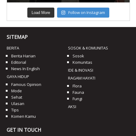
Follow on Instagram
Load More
SITEMAP
BERITA
SOSOK & KOMUNITAS
Berita Harian
Sosok
Editorial
Komunitas
News In English
IDE & INOVASI
GAYA HIDUP
RAGAM HAYATI
Famous Opinion
Flora
Mode
Fauna
Sehat
Fungi
Ulasan
AKSI
Tips
Komen Kamu
GET IN TOUCH