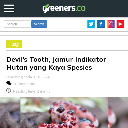
Search
Fungi
Devil’s Tooth, Jamur Indikator
Hutan yang Kaya Spesies
Diposting pada 9 Juli 2024
0 Comments
Reading time:
2
menit