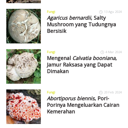
Fungi
13 Agu 2024
Agaricus bernardii
, Salty
Mushroom yang Tudungnya
Bersisik
Fungi
4 Mar 2024
Mengenal
Calvatia booniana
,
Jamur Raksasa yang Dapat
Dimakan
Fungi
20 Feb 2024
Abortiporus biennis
, Pori-
Porinya Mengeluarkan Cairan
Kemerahan