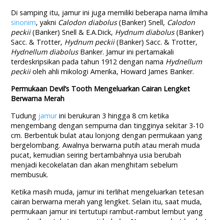
Di samping itu, jamur ini juga memiliki beberapa nama ilmiha
sinonim
, yakni
Calodon diabolus
(Banker) Snell,
Calodon
peckii
(Banker) Snell & E.A.Dick,
Hydnum diabolus
(Banker)
Sacc. & Trotter,
Hydnum peckii
(Banker) Sacc. & Trotter,
Hydnellum diabolus
Banker. Jamur ini pertamakali
terdeskripsikan pada tahun 1912 dengan nama
Hydnellum
peckii
oleh ahli mikologi Amerika, Howard James Banker.
Permukaan Devil’s Tooth Mengeluarkan Cairan Lengket
Berwarna Merah
Tudung
jamur
ini berukuran 3 hingga 8 cm ketika
mengembang dengan sempurna dan tingginya sekitar 3-10
cm. Berbentuk bulat atau lonjong dengan permukaan yang
bergelombang. Awalnya berwarna putih atau merah muda
pucat, kemudian seiring bertambahnya usia berubah
menjadi kecokelatan dan akan menghitam sebelum
membusuk.
Ketika masih muda, jamur ini terlihat mengeluarkan tetesan
cairan berwarna merah yang lengket. Selain itu, saat muda,
permukaan jamur ini tertutupi rambut-rambut lembut yang