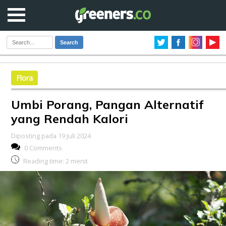
Search
Flora
Umbi Porang, Pangan Alternatif
yang Rendah Kalori
Diposting pada 19 Juli 2024
0 Comments
Reading time:
2
menit