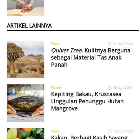
ARTIKEL LAINNYA
Flora
31 Des 2021
Quiver Tree
, Kulitnya Berguna
sebagai Material Tas Anak
Panah
Fauna
26 Agu 2019
Kepiting Bakau, Krustasea
Unggulan Penunggu Hutan
Mangrove
Flora
15 Feb 2021
Kakao, Berbagi Kasih Sayang