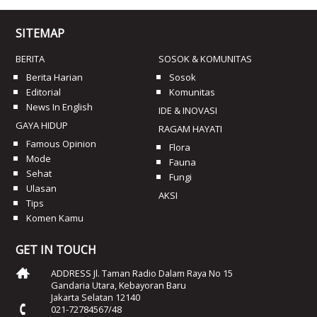
SITEMAP
BERITA
SOSOK & KOMUNITAS
Berita Harian
Sosok
Editorial
Komunitas
News In English
IDE & INOVASI
GAYA HIDUP
RAGAM HAYATI
Famous Opinion
Flora
Mode
Fauna
Sehat
Fungi
Ulasan
AKSI
Tips
Komen Kamu
GET IN TOUCH
ADDRESS Jl. Taman Radio Dalam Raya No 15
Gandaria Utara, Kebayoran Baru
Jakarta Selatan 12140
021-72784567/48