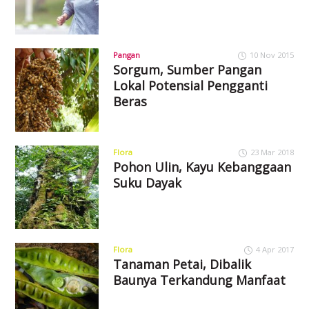
Pangan
10 Nov 2015
Sorgum, Sumber Pangan
Lokal Potensial Pengganti
Beras
Flora
23 Mar 2018
Pohon Ulin, Kayu Kebanggaan
Suku Dayak
Flora
4 Apr 2017
Tanaman Petai, Dibalik
Baunya Terkandung Manfaat