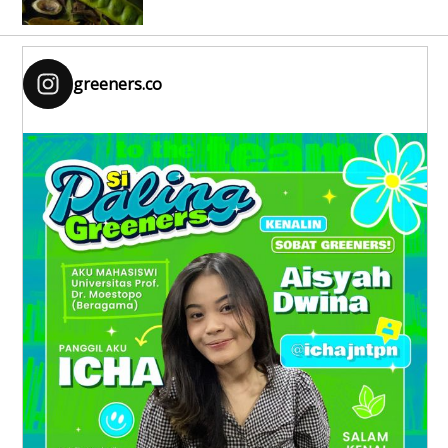
greeners.co