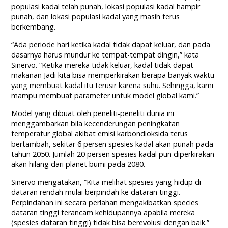
populasi kadal telah punah, lokasi populasi kadal hampir
punah, dan lokasi populasi kadal yang masih terus
berkembang.
“Ada periode hari ketika kadal tidak dapat keluar, dan pada
dasarnya harus mundur ke tempat-tempat dingin,” kata
Sinervo. “Ketika mereka tidak keluar, kadal tidak dapat
makanan Jadi kita bisa memperkirakan berapa banyak waktu
yang membuat kadal itu terusir karena suhu. Sehingga, kami
mampu membuat parameter untuk model global kami.”
Model yang dibuat oleh peneliti-peneliti dunia ini
menggambarkan bila kecenderungan peningkatan
temperatur global akibat emisi karbondioksida terus
bertambah, sekitar 6 persen spesies kadal akan punah pada
tahun 2050. Jumlah 20 persen spesies kadal pun diperkirakan
akan hilang dari planet bumi pada 2080.
Sinervo mengatakan, “Kita melihat spesies yang hidup di
dataran rendah mulai berpindah ke dataran tinggi.
Perpindahan ini secara perlahan mengakibatkan species
dataran tinggi terancam kehidupannya apabila mereka
(spesies dataran tinggi) tidak bisa berevolusi dengan baik.”