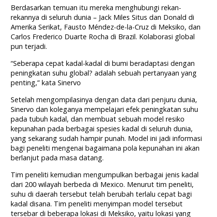
Berdasarkan temuan itu mereka menghubungi rekan-
rekannya di seluruh dunia – Jack Miles Situs dan Donald di
Amerika Serikat, Fausto Méndez-de-la-Cruz di Meksiko, dan
Carlos Frederico Duarte Rocha di Brazil. Kolaborasi global
pun terjadi.
“Seberapa cepat kadal-kadal di bumi beradaptasi dengan
peningkatan suhu global? adalah sebuah pertanyaan yang
penting,” kata Sinervo
Setelah mengompilasinya dengan data dari penjuru dunia,
Sinervo dan koleganya mempelajari efek peningkatan suhu
pada tubuh kadal, dan membuat sebuah model resiko
kepunahan pada berbagai spesies kadal di seluruh dunia,
yang sekarang sudah hampir punah. Model ini jadi informasi
bagi peneliti mengenai bagaimana pola kepunahan ini akan
berlanjut pada masa datang.
Tim peneliti kemudian mengumpulkan berbagai jenis kadal
dari 200 wilayah berbeda di Mexico. Menurut tim peneliti,
suhu di daerah tersebut telah berubah terlalu cepat bagi
kadal disana. Tim peneliti menyimpan model tersebut
tersebar di beberapa lokasi di Meksiko, yaitu lokasi yang