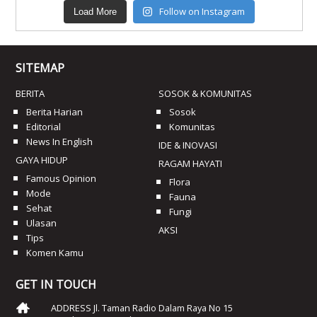
Follow on Instagram
Load More
SITEMAP
BERITA
SOSOK & KOMUNITAS
Berita Harian
Sosok
Editorial
Komunitas
News In English
IDE & INOVASI
GAYA HIDUP
RAGAM HAYATI
Famous Opinion
Flora
Mode
Fauna
Sehat
Fungi
Ulasan
AKSI
Tips
Komen Kamu
GET IN TOUCH
ADDRESS Jl. Taman Radio Dalam Raya No 15