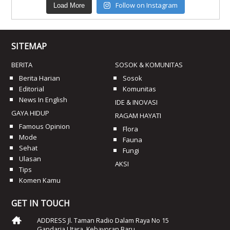
Follow on Instagram
Load More
SITEMAP
BERITA
SOSOK & KOMUNITAS
Berita Harian
Sosok
Editorial
Komunitas
News In English
IDE & INOVASI
GAYA HIDUP
RAGAM HAYATI
Famous Opinion
Flora
Mode
Fauna
Sehat
Fungi
Ulasan
AKSI
Tips
Komen Kamu
GET IN TOUCH
ADDRESS Jl. Taman Radio Dalam Raya No 15
Gandaria Utara, Kebayoran Baru