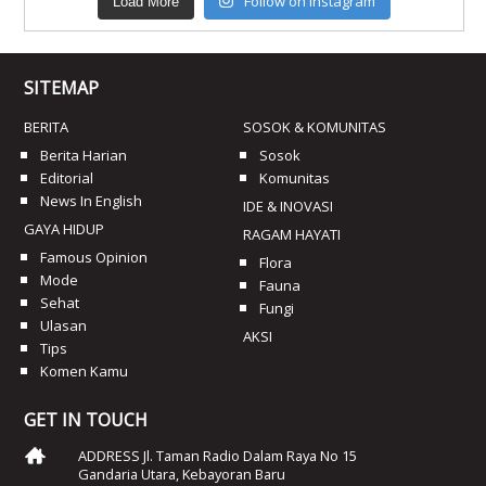
Follow on Instagram
Load More
SITEMAP
BERITA
SOSOK & KOMUNITAS
Berita Harian
Sosok
Editorial
Komunitas
News In English
IDE & INOVASI
GAYA HIDUP
RAGAM HAYATI
Famous Opinion
Flora
Mode
Fauna
Sehat
Fungi
Ulasan
AKSI
Tips
Komen Kamu
GET IN TOUCH
ADDRESS Jl. Taman Radio Dalam Raya No 15
Gandaria Utara, Kebayoran Baru