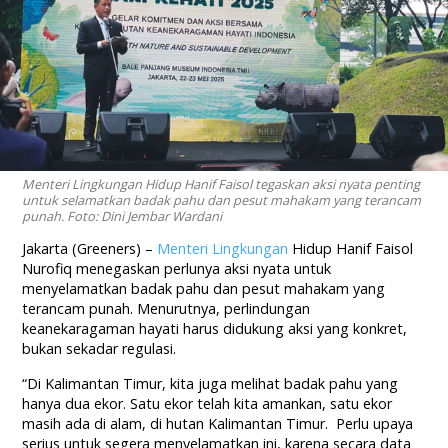
Menteri Lingkungan Hidup Hanif Faisol tegaskan aksi nyata penting
untuk selamatkan badak pahu dan pesut mahakam yang terancam
punah. Foto: Dini Jembar Wardani
Jakarta (Greeners) –
Menteri Lingkungan
Hidup Hanif Faisol
Nurofiq menegaskan perlunya aksi nyata untuk
menyelamatkan badak pahu dan pesut mahakam yang
terancam punah. Menurutnya, perlindungan
keanekaragaman hayati harus didukung aksi yang konkret,
bukan sekadar regulasi.
“Di Kalimantan Timur, kita juga melihat badak pahu yang
hanya dua ekor. Satu ekor telah kita amankan, satu ekor
masih ada di alam, di hutan Kalimantan Timur. Perlu upaya
serius untuk segera menyelamatkan ini, karena secara data