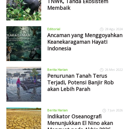
TNWK, Tanda Ekosistem
Membaik
Editorial
28 Agu 2024
Ancaman yang Menggoyahkan
Keanekaragaman Hayati
Indonesia
Berita Harian
26 Mei 2022
Penurunan Tanah Terus
Terjadi, Potensi Banjir Rob
akan Lebih Parah
Berita Harian
7 Jun 2026
Indikator Oseanografi
Menunjukkan El Nino akan