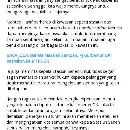
“Ini adalah masalah yang sangat berat untuk Pak Gubernur
selesaikan. Sehingga, kita wajib mendukungnya untuk
mengurangi masalah ini,” ujarnya.
Menteri Hanif berharap di kawasan seperti stasiun dan
terminal terdapat semacam duta atau
ambassador.
Mereka
dapat mengingatkan masyarakat untuk tidak membuang
sampah sembarangan. Selain itu, imbauan-imbauan juga
perlu dipasang di berbagai lokasi di kawasan ini.
BACA JUGA: Benahi Masalah Sampah, Pj Gurbernur DKI
Resmikan Dua TPS 3R
Ia juga meminta kepala Stasiun Senen untuk tidak segan-
segan menerapkan sanksi hukum kepada pelanggar yang
tidak mematuhi peraturan pengelolaan sampah yang telah
ditetapkan.
“Jangan ragu untuk menindak, dan jika diperlukan, denda
yang dikenakan dapat disetor ke kas daerah DKI Jakarta
untuk keberlanjutan program selanjutnya. Meskipun
demikian, penegakan aturan ini akan memberikan efek jera
dan mengingatkan kita semua bahwa kepala Stasiun Senen
serius dalam mengelola sampah,” tegasnya.