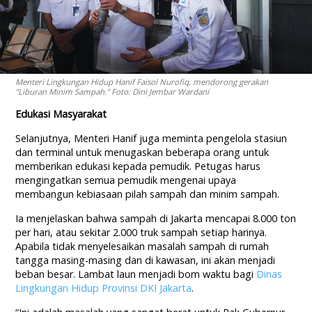
Menteri Lingkungan Hidup Hanif Faisol Nurofiq, mendorong gerakan
“Liburan Minim Sampah.” Foto: Dini Jembar Wardani
Edukasi Masyarakat
Selanjutnya, Menteri Hanif juga meminta pengelola stasiun
dan terminal untuk menugaskan beberapa orang untuk
memberikan edukasi kepada pemudik. Petugas harus
mengingatkan semua pemudik mengenai upaya
membangun kebiasaan pilah sampah dan minim sampah.
Ia menjelaskan bahwa sampah di Jakarta mencapai 8.000 ton
per hari, atau sekitar 2.000 truk sampah setiap harinya.
Apabila tidak menyelesaikan masalah sampah di rumah
tangga masing-masing dan di kawasan, ini akan menjadi
beban besar. Lambat laun menjadi bom waktu bagi
Dinas
Lingkungan Hidup Provinsi DKI Jakarta
.