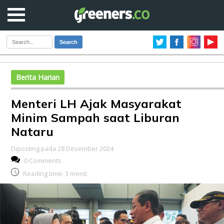
Search
Berita Harian
Menteri LH Ajak Masyarakat
Minim Sampah saat Liburan
Nataru
Diposting pada 28 Desember 2024
0 Comments
Reading time:
3
menit