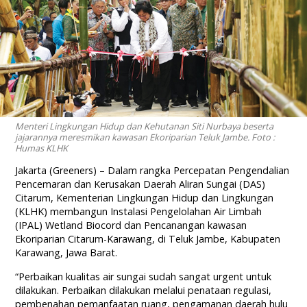
Menteri Lingkungan Hidup dan Kehutanan Siti Nurbaya beserta
jajarannya meresmikan kawasan Ekoriparian Teluk Jambe. Foto :
Humas KLHK
Jakarta (Greeners) – Dalam rangka Percepatan Pengendalian
Pencemaran dan Kerusakan Daerah Aliran Sungai (DAS)
Citarum, Kementerian Lingkungan Hidup dan Lingkungan
(KLHK) membangun Instalasi Pengelolahan Air Limbah
(IPAL) Wetland Biocord dan Pencanangan kawasan
Ekoriparian Citarum-Karawang, di Teluk Jambe, Kabupaten
Karawang, Jawa Barat.
“Perbaikan kualitas air sungai sudah sangat urgent untuk
dilakukan. Perbaikan dilakukan melalui penataan regulasi,
pembenahan pemanfaatan ruang, pengamanan daerah hulu