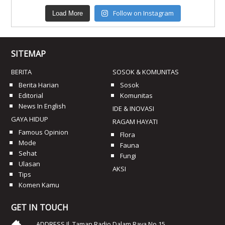
Follow on Instagram
Load More
SITEMAP
BERITA
SOSOK & KOMUNITAS
Berita Harian
Sosok
Editorial
Komunitas
News In English
IDE & INOVASI
GAYA HIDUP
RAGAM HAYATI
Famous Opinion
Flora
Mode
Fauna
Sehat
Fungi
Ulasan
AKSI
Tips
Komen Kamu
GET IN TOUCH
ADDRESS Jl. Taman Radio Dalam Raya No 15