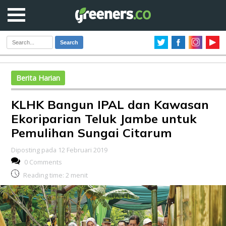
Search
Berita Harian
KLHK Bangun IPAL dan Kawasan
Ekoriparian Teluk Jambe untuk
Pemulihan Sungai Citarum
Diposting pada 12 Februari 2019
0 Comments
Reading time:
2
menit