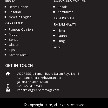
BERITA
SOSOK & KOMUNITAS
Berita Harian
Sosok
Editorial
Komunitas
News In English
IDE & INOVASI
GAYA HIDUP
RAGAM HAYATI
Famous Opinion
Flora
Mode
Fauna
Sehat
Fungi
Ulasan
AKSI
Tips
Komen Kamu
GET IN TOUCH
ADDRESS Jl. Taman Radio Dalam Raya No 15
Gandaria Utara, Kebayoran Baru
Jakarta Selatan 12140
021-72784567/48
redaksi@greenersmagz.com
© Copyright 2026, All Rights Reserved