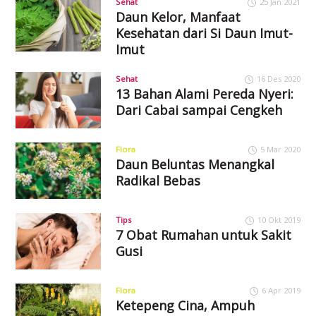
Sehat
25 Jan 2021
Daun Kelor, Manfaat
Kesehatan dari Si Daun Imut-
Imut
Sehat
16 Des 2020
13 Bahan Alami Pereda Nyeri:
Dari Cabai sampai Cengkeh
Flora
5 Mar 2020
Daun Beluntas Menangkal
Radikal Bebas
Tips
10 Okt 2019
7 Obat Rumahan untuk Sakit
Gusi
Flora
6 Apr 2019
Ketepeng Cina, Ampuh