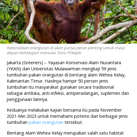
Keberadaan orangutan di alam punya peran penting untuk masa
depan kehidupan manusia. Foto: Freepik
Jakarta (Greeners) – Yayasan Konservasi Alam Nusantara
(YKAN) dan Universitas Mulawarman mengkaji 59 jenis
tumbuhan pakan orangutan di bentang alam Wehea Kelay,
Kalimantan Timur. Hasilnya hampir 50 persen jenis
tumbuhan itu masyarakat gunakan secara tradisional
sebagai antiluka, anti-infeksi, antiperadangan, suplemen dan
penggunaan lainnya.
Keduanya melakukan kajian bersama itu pada November
2021-Mei 2023 untuk memahami potensi dari berbagai jenis
tumbuhan
pakan orangutan
tersebut.
Bentang Alam Wehea Kelay merupakan salah satu habitat