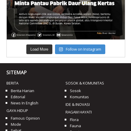
Follow on Instagram
Load More
SITEMAP
BERITA
SOSOK & KOMUNITAS
Berita Harian
Sosok
Editorial
Komunitas
News In English
IDE & INOVASI
GAYA HIDUP
RAGAM HAYATI
Famous Opinion
Flora
Mode
Fauna
Sehat