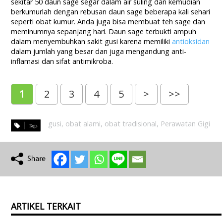
sekitar 50 daun sage segar dalam air suling dan kemudian
berkumurlah dengan rebusan daun sage beberapa kali sehari
seperti obat kumur. Anda juga bisa membuat teh sage dan
meminumnya sepanjang hari. Daun sage terbukti ampuh
dalam menyembuhkan sakit gusi karena memiliki
antioksidan
dalam jumlah yang besar dan juga mengandung anti-
inflamasi dan sifat antimikroba.
1
2
3
4
5
>
>>
gusi
,
obat alami
,
obat tradisional
,
Perawatan Gigi
ARTIKEL TERKAIT