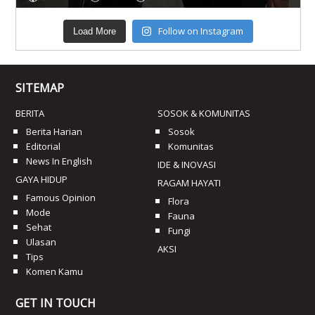
Follow on Instagram
Load More
SITEMAP
BERITA
SOSOK & KOMUNITAS
Berita Harian
Sosok
Editorial
Komunitas
News In English
IDE & INOVASI
GAYA HIDUP
RAGAM HAYATI
Famous Opinion
Flora
Mode
Fauna
Sehat
Fungi
Ulasan
AKSI
Tips
Komen Kamu
GET IN TOUCH