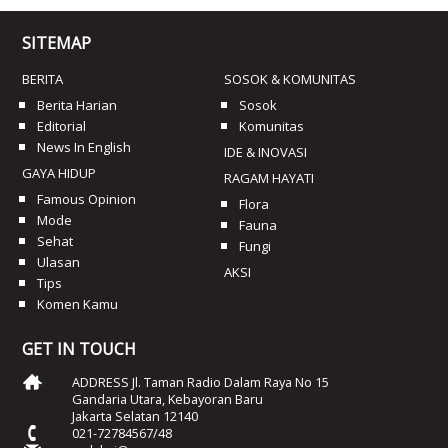
SITEMAP
BERITA
SOSOK & KOMUNITAS
Berita Harian
Sosok
Editorial
Komunitas
News In English
IDE & INOVASI
GAYA HIDUP
RAGAM HAYATI
Famous Opinion
Flora
Mode
Fauna
Sehat
Fungi
Ulasan
AKSI
Tips
Komen Kamu
GET IN TOUCH
ADDRESS Jl. Taman Radio Dalam Raya No 15
Gandaria Utara, Kebayoran Baru
Jakarta Selatan 12140
021-72784567/48