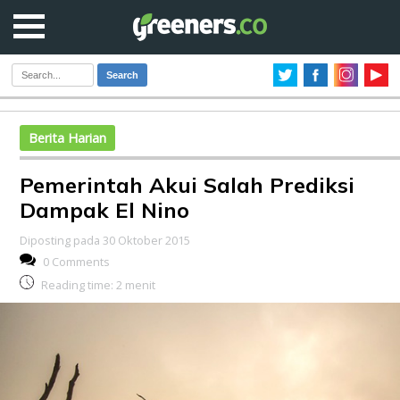
Search
Berita Harian
Pemerintah Akui Salah Prediksi
Dampak El Nino
Diposting pada 30 Oktober 2015
0 Comments
Reading time:
2
menit