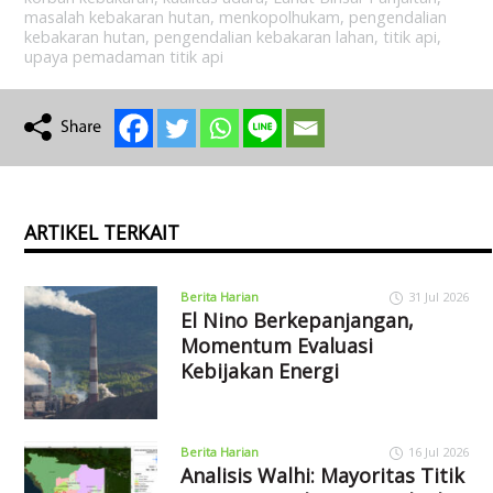
masalah kebakaran hutan
,
menkopolhukam
,
pengendalian
kebakaran hutan
,
pengendalian kebakaran lahan
,
titik api
,
upaya pemadaman titik api
ARTIKEL TERKAIT
Berita Harian
31 Jul 2026
El Nino Berkepanjangan,
Momentum Evaluasi
Kebijakan Energi
Berita Harian
16 Jul 2026
Analisis Walhi: Mayoritas Titik