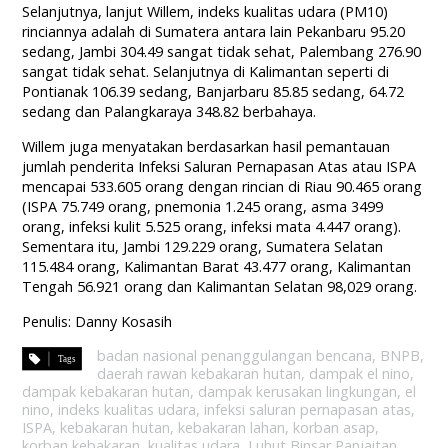
Selanjutnya, lanjut Willem, indeks kualitas udara (PM10)
rinciannya adalah di Sumatera antara lain Pekanbaru 95.20
sedang, Jambi 304.49 sangat tidak sehat, Palembang 276.90
sangat tidak sehat. Selanjutnya di Kalimantan seperti di
Pontianak 106.39 sedang, Banjarbaru 85.85 sedang, 64.72
sedang dan Palangkaraya 348.82 berbahaya.
Willem juga menyatakan berdasarkan hasil pemantauan
jumlah penderita Infeksi Saluran Pernapasan Atas atau ISPA
mencapai 533.605 orang dengan rincian di Riau 90.465 orang
(ISPA 75.749 orang, pnemonia 1.245 orang, asma 3499
orang, infeksi kulit 5.525 orang, infeksi mata 4.447 orang).
Sementara itu, Jambi 129.229 orang, Sumatera Selatan
115.484 orang, Kalimantan Barat 43.477 orang, Kalimantan
Tengah 56.921 orang dan Kalimantan Selatan 98,029 orang.
Penulis: Danny Kosasih
badan nasional penanggulangan bencana
,
BNPB
,
daerah rawan kebakaran hutan
,
dampak el nino
,
dampak kebakaran hutan
,
dampak kerusakan lingkungan
,
el
nino
,
indeks kualitas udara
,
infeksi saluran pernapasan atas
,
ISPA
,
kebakaran hutan
,
kebakaran lahan
,
korban asap
,
korban kebakaran
,
kualitas udara
,
Luhut Binsar Panjaitan
,