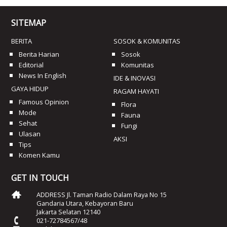
SITEMAP
BERITA
SOSOK & KOMUNITAS
Berita Harian
Sosok
Editorial
Komunitas
News In English
IDE & INOVASI
GAYA HIDUP
RAGAM HAYATI
Famous Opinion
Flora
Mode
Fauna
Sehat
Fungi
Ulasan
AKSI
Tips
Komen Kamu
GET IN TOUCH
ADDRESS Jl. Taman Radio Dalam Raya No 15
Gandaria Utara, Kebayoran Baru
Jakarta Selatan 12140
021-72784567/48