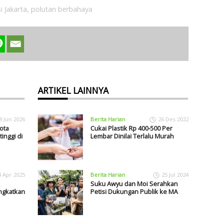
i Jakarta
,
polutan berbahaya
ARTIKEL LAINNYA
8 Jun 2026
Berita Harian
26 Des 2022
ota
Cukai Plastik Rp 400-500 Per
inggi di
Lembar Dinilai Terlalu Murah
4 Apr 2025
Berita Harian
25 Jul 2024
Suku Awyu dan Moi Serahkan
ingkatkan
Petisi Dukungan Publik ke MA