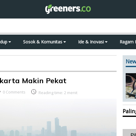
idup
Sosok & Komunitas
Ide & Inovasi
Ragam 
New
akarta Makin Pekat
0 Comments
Reading time:
2
menit
Pali
Pi