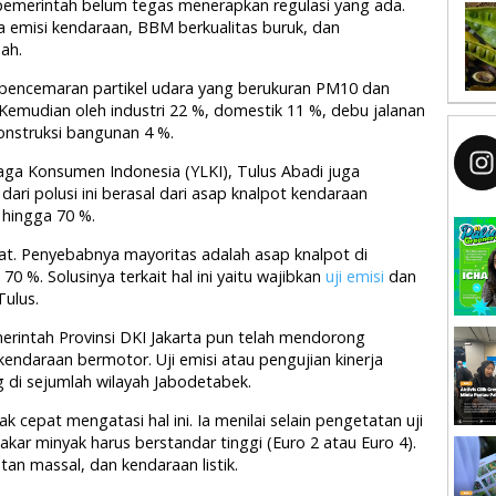
na pemerintah belum tegas menerapkan regulasi yang ada.
ia emisi kendaraan, BBM berkualitas buruk, dan
ah.
 pencemaran partikel udara yang berukuran PM10 dan
 Kemudian oleh industri 22 %, domestik 11 %, debu jalanan
nstruksi bangunan 4 %.
ga Konsumen Indonesia (YLKI), Tulus Abadi juga
i polusi ini berasal dari asap knalpot kendaraan
 hingga 70 %.
ekat. Penyebabnya mayoritas adalah asap knalpot di
0 %. Solusinya terkait hal ini yaitu wajibkan
uji emisi
dan
ulus.
erintah Provinsi DKI Jakarta pun telah mendorong
kendaraan bermotor. Uji emisi atau pengujian kinerja
 di sejumlah wilayah Jabodetabek.
cepat mengatasi hal ini. Ia menilai selain pengetatan uji
ar minyak harus berstandar tinggi (Euro 2 atau Euro 4).
an massal, dan kendaraan listik.