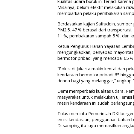
kualitas udara buruk ini terjadi kare
Misalnya, belum efektif melakukan raz
membiarkan pelaku pembakaran samp
Berdasarkan kajian Safruddin, sumber
PM2.5, 47 % berasal dari transportasi.
11 %, pembakaran sampah 5 %, dan ko
Ketua Pengurus Harian Yayasan Lemba
mengungkapkan, penyebab mayoritas dar
bermotor pribadi yang mencapai 65 %
“Polusi di Jakarta makin kental dan p
kendaraan bermotor pribadi 65 hingga 7
denda bagi yang melanggar,” ungkap T
Demi memperbaiki kualitas udara, Pem
masyarakat untuk melakukan uji emisi 
mesin kendaraan ini sudah berlangsung
Tulus meminta Pemerintah DKI bergerak 
emisi kendaraan, penggunaan bahan bak
Di samping itu juga memasifkan angkut