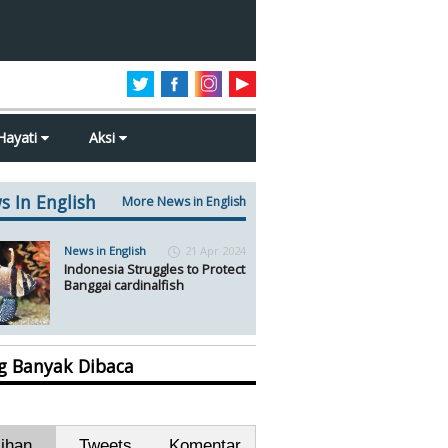
Hayati
Aksi
s In English
More News in English
News in English
21 Apr 2024
Indonesia Struggles to Protect
Banggai cardinalfish
ng Banyak Dibaca
lihan
Tweets
Komentar