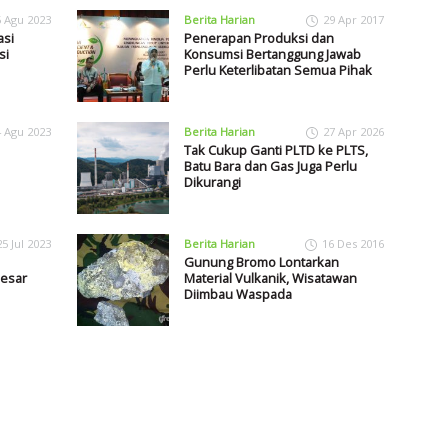
5 Agu 2023
Berita Harian
29 Apr 2017
asi
Penerapan Produksi dan
si
Konsumsi Bertanggung Jawab
Perlu Keterlibatan Semua Pihak
4 Agu 2023
Berita Harian
27 Apr 2026
Tak Cukup Ganti PLTD ke PLTS,
Batu Bara dan Gas Juga Perlu
Dikurangi
25 Jul 2023
Berita Harian
16 Des 2016
Gunung Bromo Lontarkan
Besar
Material Vulkanik, Wisatawan
Diimbau Waspada