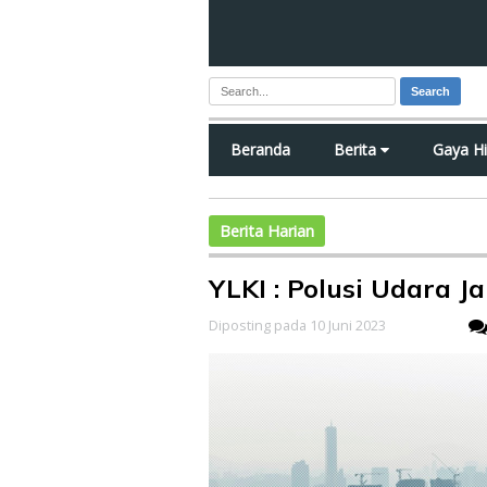
Search
Beranda
Berita
Gaya H
Berita Harian
YLKI : Polusi Udara J
Diposting pada 10 Juni 2023