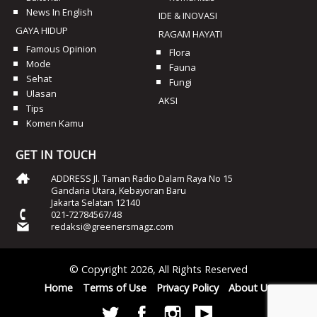
News In English
IDE & INOVASI
GAYA HIDUP
RAGAM HAYATI
Famous Opinion
Flora
Mode
Fauna
Sehat
Fungi
Ulasan
AKSI
Tips
Komen Kamu
GET IN TOUCH
ADDRESS Jl. Taman Radio Dalam Raya No 15
Gandaria Utara, Kebayoran Baru
Jakarta Selatan 12140
021-72784567/48
redaksi@greenersmagz.com
© Copyright 2026, All Rights Reserved
Home
Terms of Use
Privacy Policy
About Us