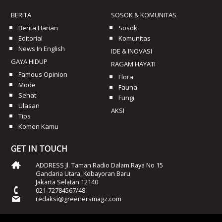
BERITA
SOSOK & KOMUNITAS
Berita Harian
Sosok
Editorial
Komunitas
News In English
IDE & INOVASI
GAYA HIDUP
RAGAM HAYATI
Famous Opinion
Flora
Mode
Fauna
Sehat
Fungi
Ulasan
AKSI
Tips
Komen Kamu
GET IN TOUCH
ADDRESS Jl. Taman Radio Dalam Raya No 15
Gandaria Utara, Kebayoran Baru
Jakarta Selatan 12140
021-72784567/48
redaksi@greenersmagz.com