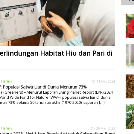
rlindungan Habitat Hiu dan Pari di
a Harian
11 Okt 2024
 Populasi Satwa Liar di Dunia Menurun 73%
ta (Greeners) – Menurut Laporan Living Planet Report (LPR) 2024
World Wide Fund for Nature (WWF), populasi satwa liar di dunia
un 73% selama 50 tahun terakhir (1970-2020). Laporan […]
a Harian
26 Mar 2023
h Hour 2023, Aksi 1 Jam Penuh Arti untuk Selamatkan Bumi