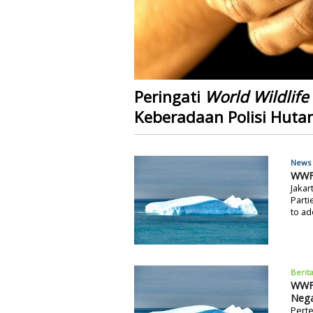
Peringati
World Wildlife
Keberadaan Polisi Huta
News 
WWF:
Jakar
Parti
to ad
Berit
WWF
Neg
Perte