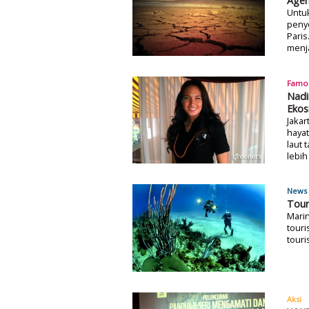
Agen
Untuk
penye
Paris
menja
Famo
Nadi
Ekos
Jaka
hayat
laut
lebih
News 
Tour
Marin
touri
touri
Aksi