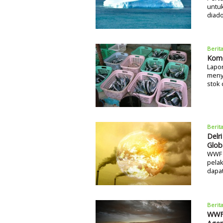
untuk
diado
Berit
Komo
Lapor
meny
stok 
Berit
Delr
Glob
WWF 
pelak
dapa
Berit
WWF 