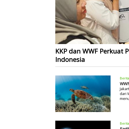
KKP dan WWF Perkuat Pe
Indonesia
Berit
WWF:
Jakar
dari 
menur
Berit
Eart