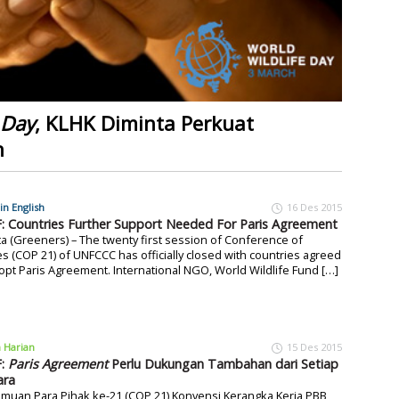
 Day
, KLHK Diminta Perkuat
n
in English
16 Des 2015
 Countries Further Support Needed For Paris Agreement
ta (Greeners) – The twenty first session of Conference of
es (COP 21) of UNFCCC has officially closed with countries agreed
opt Paris Agreement. International NGO, World Wildlife Fund […]
a Harian
15 Des 2015
:
Paris Agreement
Perlu Dukungan Tambahan dari Setiap
ara
muan Para Pihak ke-21 (COP 21) Konvensi Kerangka Kerja PBB