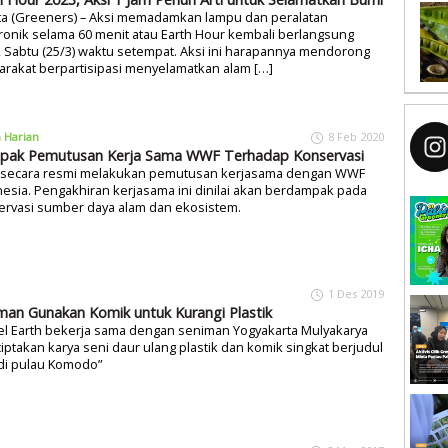
rta (Greeners) – Aksi memadamkan lampu dan peralatan
ronik selama 60 menit atau Earth Hour kembali berlangsung
 Sabtu (25/3) waktu setempat. Aksi ini harapannya mendorong
rakat berpartisipasi menyelamatkan alam […]
a Harian
8 Feb 2020
ak Pemutusan Kerja Sama WWF Terhadap Konservasi
 secara resmi melakukan pemutusan kerjasama dengan WWF
esia. Pengakhiran kerjasama ini dinilai akan berdampak pada
ervasi sumber daya alam dan ekosistem.
1 Des 2019
man Gunakan Komik untuk Kurangi Plastik
el Earth bekerja sama dengan seniman Yogyakarta Mulyakarya
ptakan karya seni daur ulang plastik dan komik singkat berjudul
 di pulau Komodo”