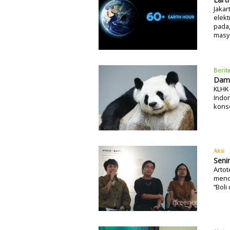
Jaka
elekt
pada,
masya
Berit
Damp
KLHK
Indon
kons
Aksi
Seni
Artot
menci
“Boli