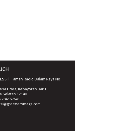
OUCH
SS Jl. Taman Radio Dalam Raya No
ria Utara, Kebayoran Baru
ta Selatan 12140
2784567/48
ksi@greenersmagz.com